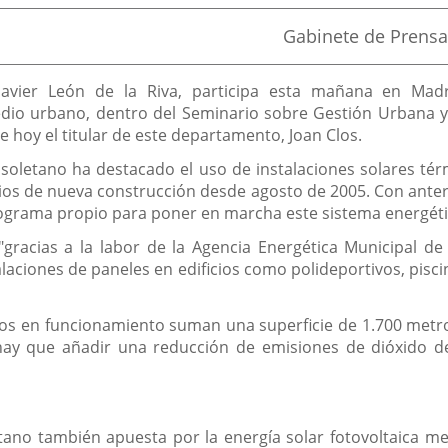
Fuente
Gabinete de Prensa
de
la
noticia
co Javier León de la Riva, participa esta mañana en M
edio urbano, dentro del Seminario sobre Gestión Urbana y E
e hoy el titular de este departamento, Joan Clos.
llisoletano ha destacado el uso de instalaciones solares té
ficios de nueva construcción desde agosto de 2005. Con ante
rograma propio para poner en marcha este sistema energét
"gracias a la labor de la Agencia Energética Municipal de
laciones de paneles en edificios como polideportivos, pisci
micos en funcionamiento suman una superficie de 1.700 metr
e hay que añadir una reducción de emisiones de dióxido 
letano también apuesta por la energía solar fotovoltaica 