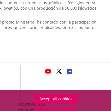
da potencia en edificios públicos, "colegios en su
kilowatios, con una producción de 90.000 kilowatios
 propio Ministerio, ha contado con la participación
ores universitarios y alcaldes, entre ellos los de
avaHeaderSocial
LINK
LINK
LINK
TO
TO
TO
EXTERNAL
EXTERNAL
EXTERNAL
APPLICATION.
APPLICATION.
APPLICATION.
Accept all cookies
Menú
ACCESIBILIDAD
Legal
MAPA WEB