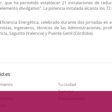
, que ha permitido establecer 21 instalaciones de reduci
lemento divulgativo". La potencia instalada alcanza los 72 
ficiencia Energética, celebrado durante dos jornadas en el
stas, ingenieros, técnicos de las Administraciones, profes
encia, Sagunto (Valencia) y Puente Genil (Córdoba).
id.es
amiento
Tu ciudad
This
Turismo
Link
link
trónica
Transparencia
to
will
ción