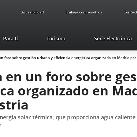
Accesibilidad
Trabaja con nosotros
Contac
This
Li
Para ti
Turismo
Sede Electrónica
link
to
will
ex
 un foro sobre gestión urbana y eficiencia energética organizado en Madrid por 
open
ap
in
pa en un foro sobre ge
a
pop-
ica organizado en Mad
up
window.
stria
nergía solar térmica, que proporciona agua caliente
n