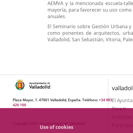
AEMVA y la mencionada escuela-taller
mayoría, para favorecer su uso como e
anuales.
El Seminario sobre Gestión Urbana y E
como ponentes de arquitectos, urbani
Valladolid, San Sebastián, Vitoria, Pal
valladol
El Ayunt
Plaza Mayor, 1. 47001 Valladolid, España. Teléfono:
+34 983
426 100
Para ti
Sede Elec
Copyright 2025 - Ayuntamiento de Valladolid
Participa
Use of cookies