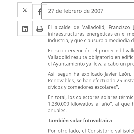
Twitter
Enlace
Facebook
Enlace
Fecha
27 de febrero de 2007
de
a
a
la
Linkedin
Enlace
Print
una
Descripción
noticia
El alcalde de Valladolid, Francis
una
infraestructuras energéticas en el m
a
aplicación
aplicación
Industria, y que clausura a mediodía d
una
externa.
externa.
En su intervención, el primer edil va
aplicación
Valladolid resulta obligatorio en edi
el Ayuntamiento ya lleva a cabo un p
externa.
Así, según ha explicado Javier León, 
Renovables, se han efectuado 25 insta
cívicos y comedores escolares".
En total, los colectores solares tér
1.280.000 kilowatios al año", al qu
anuales.
También solar fotovoltaica
Por otro lado, el Consistorio valliso