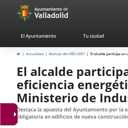
Portal
Jump to content
avaTop
Web
del
Ayuntamiento
valladolid.es
El Ayuntamiento
Tu ciudad
de
Home
Actualidad
Noticias del AÑO 2007
El alcalde participa en
Valladolid
El alcalde partici
eficiencia energét
Ministerio de Indu
Destaca la apuesta del Ayuntamiento por la e
obligatoria en edificios de nueva construcció