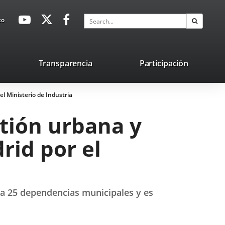
avaHeaderSocial
Link
Link
Link
Search
to
Search
to
to
to
external
external
external
application.
application.
application.
nk
Transparencia
Participación
ternal
el Ministerio de Industria
plication.
stión urbana y
rid por el
 a 25 dependencias municipales y es