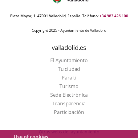
Plaza Mayor, 1. 47001 Valladolid, España. Teléfono:
+34 983 426 100
Copyright 2025 - Ayuntamiento de Valladolid
valladolid.es
El Ayuntamiento
Tu ciudad
Para ti
This
Turismo
link
Link
Sede Electrónica
will
to
Transparencia
open
external
Participación
in
application.
a
Otras webs del ayuntamiento
Use of cookies
pop-