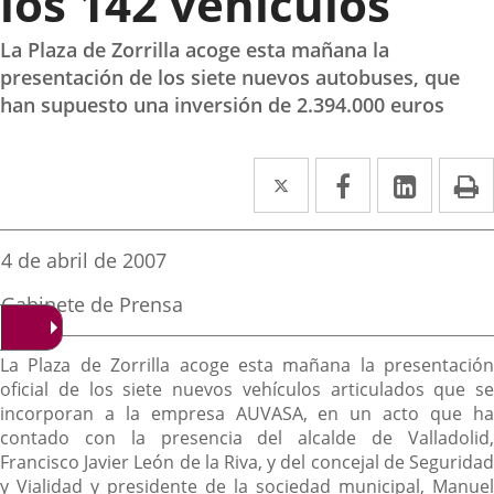
los 142 vehículos
La Plaza de Zorrilla acoge esta mañana la
presentación de los siete nuevos autobuses, que
han supuesto una inversión de 2.394.000 euros
Twitter
Enlace
Facebook
Enlace
Linked
Enlace
P
a
a
a
una
una
una
Fecha
4 de abril de 2007
de
aplicación
aplicación
aplica
la
Fuente
Gabinete de Prensa
noticia
externa.
externa.
extern
de
la
Descripción
noticia
La Plaza de Zorrilla acoge esta mañana la presentación
oficial de los siete nuevos vehículos articulados que se
incorporan a la empresa AUVASA, en un acto que ha
contado con la presencia del alcalde de Valladolid,
Francisco Javier León de la Riva, y del concejal de Seguridad
y Vialidad y presidente de la sociedad municipal, Manuel