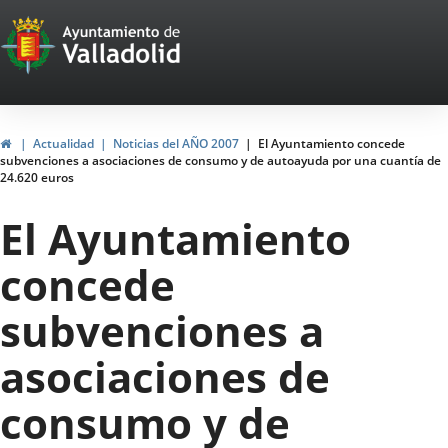
Portal
Jump to content
Web
del
Ayuntamiento
Home
Actualidad
Noticias del AÑO 2007
El Ayuntamiento concede
subvenciones a asociaciones de consumo y de autoayuda por una cuantía de
de
24.620 euros
Valladolid
El Ayuntamiento
concede
subvenciones a
asociaciones de
consumo y de