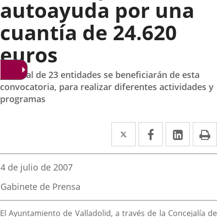
autoayuda por una
cuantía de 24.620
euros
Un total de 23 entidades se beneficiarán de esta
convocatoria, para realizar diferentes actividades y
programas
Twitter
Enlace
Facebook
Enlace
Linked
Enlace
P
a
a
a
una
una
una
Fecha
4 de julio de 2007
de
aplicación
aplicación
aplica
la
Fuente
Gabinete de Prensa
noticia
externa.
externa.
extern
de
la
Descripción
noticia
El Ayuntamiento de Valladolid, a través de la Concejalía de