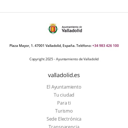
Plaza Mayor, 1. 47001 Valladolid, España. Teléfono:
+34 983 426 100
Copyright 2025 - Ayuntamiento de Valladolid
valladolid.es
El Ayuntamiento
Tu ciudad
Para ti
This
Turismo
link
Link
Sede Electrónica
will
to
Transparencia