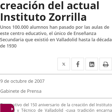
creación del actual
Instituto Zorrilla
Unos 100.000 alumnos han pasado por las aulas de
este centro educativo, el único de Enseñanza
Secundaria que existió en Valladolid hasta la década
de 1930
Twitter
Enlace
Facebook
Enlace
Linked
Enlace
P
a
a
a
una
una
una
Fecha
9 de octubre de 2007
de
aplicación
aplicación
aplica
la
Fuente
Gabinete de Prensa
noticia
externa.
externa.
extern
de
la
Descripción
noticia
Con motivo del 150 aniversario de la creación del Instituto
General y Técnico de Valladolid -cuya tradición encarna