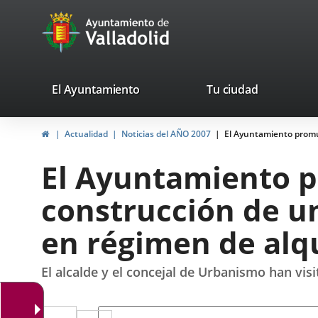
Portal
Jump to content
avaTop
Web
del
Ayuntamiento
valladolid.es
El Ayuntamiento
Tu ciudad
de
Home
Actualidad
Noticias del AÑO 2007
El Ayuntamiento promuev
Valladolid
El Ayuntamiento p
construcción de un
en régimen de alqu
El alcalde y el concejal de Urbanismo han vi
Twitter
Enlace