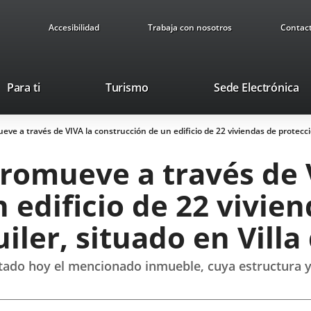
Accesibilidad
Trabaja con nosotros
Contac
This
Li
Para ti
Turismo
Sede Electrónica
link
to
will
ex
e a través de VIVA la construcción de un edificio de 22 viviendas de protecció
open
ap
in
romueve a través de 
a
pop-
 edificio de 22 vivie
up
window.
iler, situado en Villa
sitado hoy el mencionado inmueble, cuya estructura 