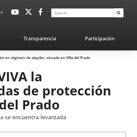
avaHeaderSocial
Link
Link
Link
Search
to
Search
to
to
to
external
external
external
application.
application.
application.
nk
Transparencia
Participación
ternal
n en régimen de alquiler, situado en Villa del Prado
plication.
VIVA la
ndas de protección
 del Prado
ya se encuentra levantada