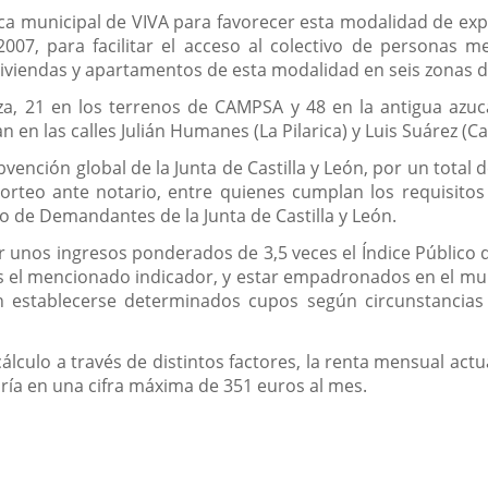
ca municipal de VIVA para favorecer esta modalidad de expl
2007, para facilitar el acceso al colectivo de persona
iviendas y apartamentos de esta modalidad en seis zonas d
za, 21 en los terrenos de CAMPSA y 48 en la antigua azuca
 en las calles Julián Humanes (La Pilarica) y Luis Suárez (
ción global de la Junta de Castilla y León, por un total de
orteo ante notario, entre quienes cumplan los requisitos 
ro de Demandantes de la Junta de Castilla y León.
nos ingresos ponderados de 3,5 veces el Índice Público de
s el mencionado indicador, y estar empadronados en el mu
 establecerse determinados cupos según circunstancias s
 cálculo a través de distintos factores, la renta mensual ac
uaría en una cifra máxima de 351 euros al mes.