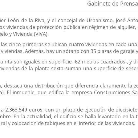
Fuente
Gabinete de Prensa
de
la
noticia
avier León de la Riva, y el concejal de Urbanismo, José An
ós viviendas de protección pública en régimen de alquiler, 
lo y Vivienda (VIVA).
n las cinco primeras se ubican cuatro viviendas en cada una
s viviendas. Además, hay un sótano con 35 plazas de garaje y 
quinta son iguales en superficie -62 metros cuadrados-, y
 viviendas de la planta sexta suman una superficie de se
a, destaca una distribución que diferencia claramente la 
). El inmueble, que edifica la empresa Construcciones Sa
 a 2.363.549 euros, con un plazo de ejecución de diecisi
re. En la actualidad, el edificio se halla levantado en la
al y colocación de tabiques en el interior de las viviendas.