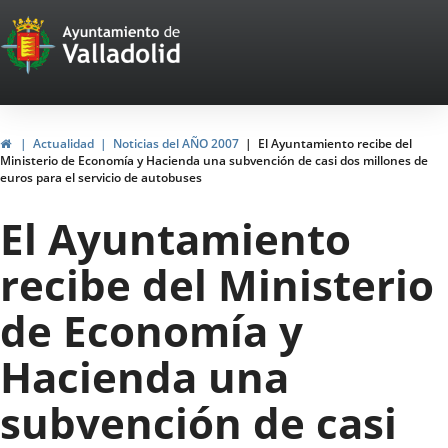
Portal
Jump to content
Web
del
Ayuntamiento
Home
Actualidad
Noticias del AÑO 2007
El Ayuntamiento recibe del
Ministerio de Economía y Hacienda una subvención de casi dos millones de
de
euros para el servicio de autobuses
Valladolid
El Ayuntamiento
recibe del Ministerio
de Economía y
Hacienda una
subvención de casi