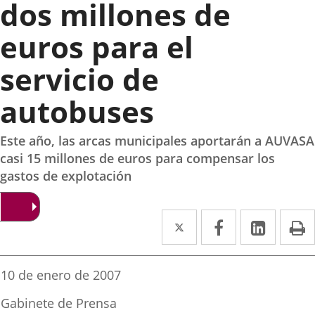
dos millones de
euros para el
servicio de
autobuses
Este año, las arcas municipales aportarán a AUVASA
casi 15 millones de euros para compensar los
gastos de explotación
Twitter
Enlace
Facebook
Enlace
Linked
Enlace
P
a
a
a
una
una
una
Fecha
10 de enero de 2007
de
aplicación
aplicación
aplica
la
Fuente
Gabinete de Prensa
noticia
de