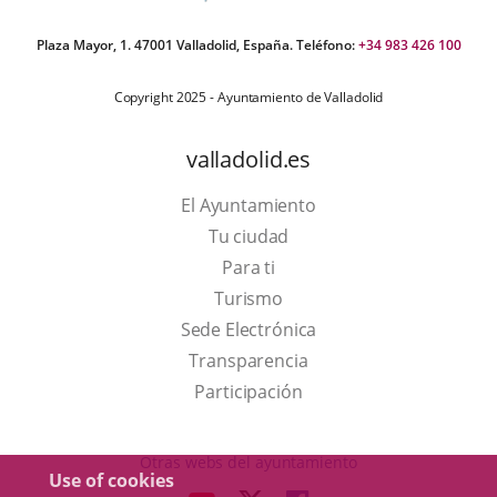
Plaza Mayor, 1. 47001 Valladolid, España. Teléfono:
+34 983 426 100
Copyright 2025 - Ayuntamiento de Valladolid
valladolid.es
El Ayuntamiento
Tu ciudad
Para ti
This
Turismo
link
Link
Sede Electrónica
will
to
Transparencia
open
external
Participación
in
application.
a
Otras webs del ayuntamiento
Use of cookies
pop-