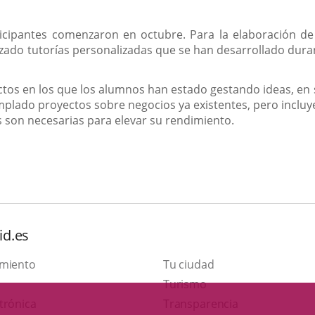
rticipantes comenzaron en octubre. Para la elaboración d
zado tutorías personalizadas que se han desarrollado dura
tos en los que los alumnos han estado gestando ideas, en s
plado proyectos sobre negocios ya existentes, pero inclu
son necesarias para elevar su rendimiento.
id.es
amiento
Tu ciudad
This
Turismo
Link
link
trónica
Transparencia