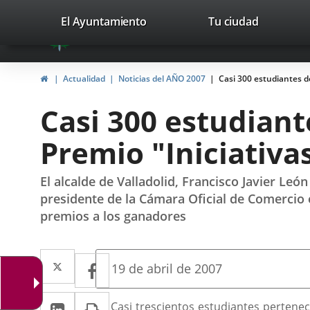
Portal
Jump to content
valladolid.es
El Ayuntamiento
Tu ciudad
avaTop
Web
del
Home
Actualidad
Noticias del AÑO 2007
Casi 300 estudiantes d
Ayuntamiento
Casi 300 estudiant
de
Premio "Iniciativ
Valladolid
El alcalde de Valladolid, Francisco Javier León 
presidente de la Cámara Oficial de Comercio e
premios a los ganadores
Twitter
Enlace
Facebook
Enlace
Fecha
19 de abril de 2007
de
a
a
la
Linkedin
Enlace
Print
una
Descripción
noticia
Casi trescientos estudiantes pertenec