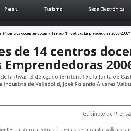
This
Li
Para ti
Turismo
Sede Electrónica
Accesibilidad
Trabaja con nosotros
Contac
link
to
will
ext
open
app
e 14 centros docentes optan al Premio "Iniciativas Emprendedoras 2006-2007"
in
a
es de 14 centros doce
pop-
up
as Emprendedoras 200
window.
de la Riva;. el delegado territorial de la Junta de Cas
 Industria de Valladolid, José Rolando Álvarez Valb
Fuente
Gabinete de Prensa
de
la
noticia
ientes a catorce centros docentes de la capital vallisoleta