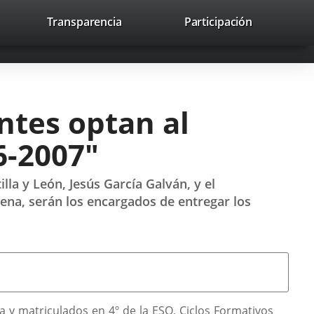
nk
Transparencia
Participación
avaHeaderSocial
Link
Link
Link
Search
to
Search
to
to
to
ernal
external
external
external
lication.
application.
application.
application.
ntes optan al
6-2007"
tilla y León, Jesús García Galván, y el
uena, serán los encargados de entregar los
na y matriculados en 4º de la ESO, Ciclos Formativos