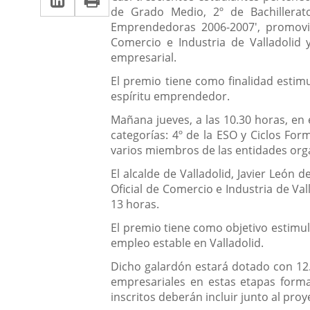
una
de Grado Medio, 2º de Bachillerato
a
aplicación
aplicación
Emprendedoras 2006-2007', promovid
una
externa.
Comercio e Industria de Valladolid 
externa.
empresarial.
aplicación
El premio tiene como finalidad estim
externa.
espíritu emprendedor.
Mañana jueves, a las 10.30 horas, en e
categorías: 4º de la ESO y Ciclos Fo
varios miembros de las entidades orga
El alcalde de Valladolid, Javier León d
Oficial de Comercio e Industria de Va
13 horas.
El premio tiene como objetivo estimu
empleo estable en Valladolid.
Dicho galardón estará dotado con 12.
empresariales en estas etapas forma
inscritos deberán incluir junto al pr