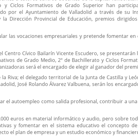
 y Ciclos Formativos de Grado Superior han participad
o por el Ayuntamiento de Valladolid a través de su Ins
y la Dirección Provincial de Educación, premios dirigid
ular las vocaciones empresariales y pretende fomentar en
l Centro Cívico Bailarín Vicente Escudero, se presentarán l
rmativos de Grado Medio, 2º de Bachillerato y Ciclos For
nizadoras será el encargado de elegir al ganador del premi
e la Riva; el delegado territorial de la Junta de Castilla y 
lladolid, José Rolando Álvarez Valbuena, serán los encargad
lar el autoempleo como salida profesional, contribuir a un
000 euros en material informático y audio, pero sobre tod
tivas y fomentar en el sistema educativo el concepto de
oyecto el plan de empresa y un estudio económico y financie