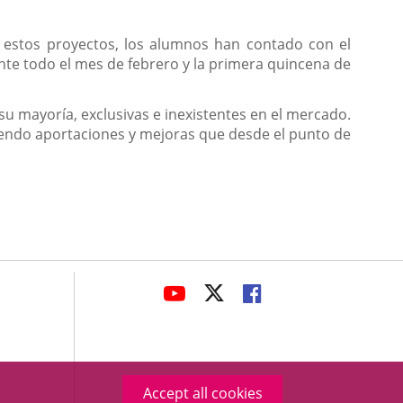
e estos proyectos, los alumnos han contado con el
nte todo el mes de febrero y la primera quincena de
u mayoría, exclusivas e inexistentes en el mercado.
yendo aportaciones y mejoras que desde el punto de
avaHeaderSocial
LINK
LINK
LINK
TO
TO
TO
EXTERNAL
EXTERNAL
EXTERNAL
APPLICATION.
APPLICATION.
APPLICATION.
Accept all cookies