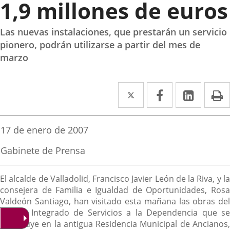
1,9 millones de euros
Las nuevas instalaciones, que prestarán un servicio
pionero, podrán utilizarse a partir del mes de
marzo
Twitter
Enlace
Facebook
Enlace
Linked
Enlace
P
a
a
a
una
una
una
Fecha
17 de enero de 2007
de
aplicación
aplicación
aplica
la
Fuente
Gabinete de Prensa
noticia
externa.
externa.
extern
de
la
Descripción
noticia
El alcalde de Valladolid, Francisco Javier León de la Riva, y la
consejera de Familia e Igualdad de Oportunidades, Rosa
Valdeón Santiago, han visitado esta mañana las obras del
Centro Integrado de Servicios a la Dependencia que se
construye en la antigua Residencia Municipal de Ancianos,