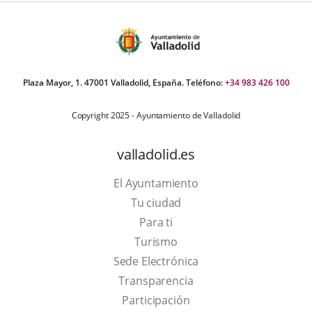
Plaza Mayor, 1. 47001 Valladolid, España. Teléfono:
+34 983 426 100
Copyright 2025 - Ayuntamiento de Valladolid
valladolid.es
El Ayuntamiento
Tu ciudad
Para ti
This
Turismo
link
Link
Sede Electrónica
will
to
Transparencia
open
external
Participación