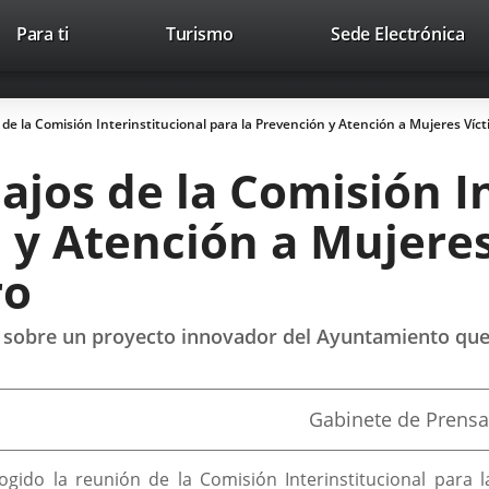
This
Li
Para ti
Turismo
Sede Electrónica
Accesibilidad
Trabaja con nosotros
Contac
link
to
will
ext
open
app
 de la Comisión Interinstitucional para la Prevención y Atención a Mujeres Víct
in
a
ajos de la Comisión I
pop-
up
 y Atención a Mujeres
window.
ro
 sobre un proyecto innovador del Ayuntamiento que d
Fuente
Gabinete de Prensa
de
la
noticia
ogido la reunión de la Comisión Interinstitucional para 