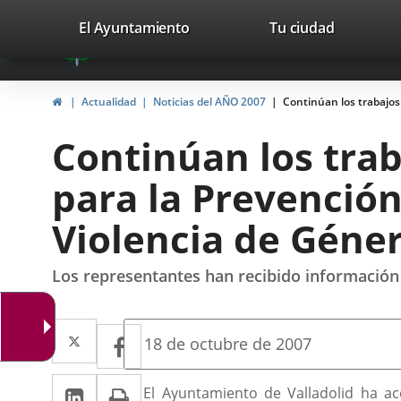
Portal
Jump to content
valladolid.es
El Ayuntamiento
Tu ciudad
avaTop
Web
del
Home
Actualidad
Noticias del AÑO 2007
Continúan los trabajos
Ayuntamiento
Continúan los trab
de
para la Prevención
Valladolid
Violencia de Géne
Los representantes han recibido información
Twitter
Enlace
Facebook
Enlace
Fecha
18 de octubre de 2007
de
a
a
la
Linkedin
Enlace
Print
una
Descripción
noticia
El Ayuntamiento de Valladolid ha ac
una