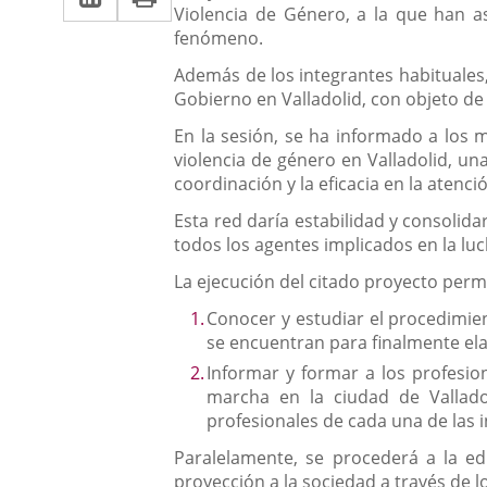
Violencia de Género, a la que han a
a
aplicación
aplicación
fenómeno.
una
externa.
externa.
Además de los integrantes habituales,
aplicación
Gobierno en Valladolid, con objeto de 
externa.
En la sesión, se ha informado a los 
violencia de género en Valladolid, u
coordinación y la eficacia en la atenc
Esta red daría estabilidad y consolid
todos los agentes implicados en la luc
La ejecución del citado proyecto permi
Conocer y estudiar el procedimien
se encuentran para finalmente el
Informar y formar a los profesio
marcha en la ciudad de Vallado
profesionales de cada una de las i
Paralelamente, se procederá a la ed
proyección a la sociedad a través de 