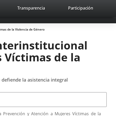
nk
Transparencia
Participación
avaHeaderSocial
Link
Link
Link
Search
to
Search
to
to
to
ernal
external
external
external
lication.
application.
application.
application.
imas de la Violencia de Género
nterinstitucional
 Víctimas de la
efiende la asistencia integral
la Prevención y Atención a Mujeres Víctimas de la