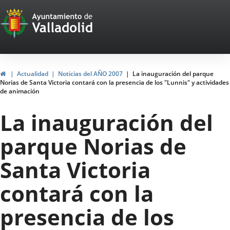
Portal
Jump to content
Web
del
Ayuntamiento
Home
Actualidad
Noticias del AÑO 2007
La inauguración del parque
Norias de Santa Victoria contará con la presencia de los "Lunnis" y actividades
de
de animación
Valladolid
La inauguración del
parque Norias de
Santa Victoria
contará con la
presencia de los