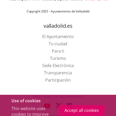
Copyright 2025 - Ayuntamiento de Valladolid
valladolid.es
El Ayuntamiento
Tu ciudad
Para ti
This
Turismo
link
Link
Sede Electrónica
will
to
Transparencia
open
external
Participación
in
application.
a
Otras webs del ayuntamiento
Use of cookies
pop-
aderSocial
LINK
LINK
LINK
This website uses
up
Accept all cookies
TO
TO
TO
cookies to improve