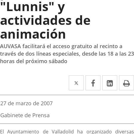
"Lunnis" y
actividades de
animación
AUVASA facilitará el acceso gratuito al recinto a
través de dos líneas especiales, desde las 18 a las 23
horas del próximo sábado
Twitter
Enlace
Facebook
Enlace
Linked
Enlace
P
a
a
a
una
una
una
Fecha
27 de marzo de 2007
de
aplicación
aplicación
aplica
la
Fuente
Gabinete de Prensa
noticia
externa.
externa.
extern
de
la
Descripción
noticia
El Ayuntamiento de Valladolid ha organizado diversas