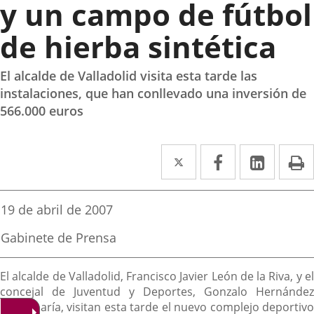
y un campo de fútbol
de hierba sintética
El alcalde de Valladolid visita esta tarde las
instalaciones, que han conllevado una inversión de
566.000 euros
Twitter
Enlace
Facebook
Enlace
Linked
Enlace
P
a
a
a
una
una
una
Fecha
19 de abril de 2007
de
aplicación
aplicación
aplica
la
Fuente
Gabinete de Prensa
noticia
externa.
externa.
extern
de
la
Descripción
noticia
El alcalde de Valladolid, Francisco Javier León de la Riva, y el
concejal de Juventud y Deportes, Gonzalo Hernández
Santamaría, visitan esta tarde el nuevo complejo deportivo