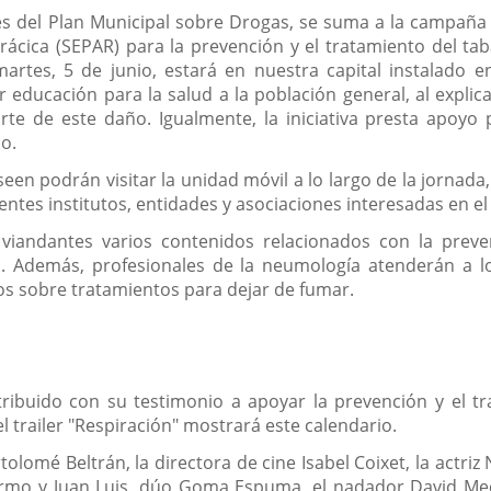
la
noticia
vés del Plan Municipal sobre Drogas, se suma a la campañ
ácica (SEPAR) para la prevención y el tratamiento del ta
tes, 5 de junio, estará en nuestra capital instalado en
r educación para la salud a la población general, al expli
te de este daño. Igualmente, la iniciativa presta apoyo 
o.
en podrán visitar la unidad móvil a lo largo de la jornada,
tes institutos, entidades y asociaciones interesadas en el
os viandantes varios contenidos relacionados con la pre
s. Además, profesionales de la neumología atenderán a lo
os sobre tratamientos para dejar de fumar.
ribuido con su testimonio a apoyar la prevención y el 
 trailer "Respiración" mostrará este calendario.
tolomé Beltrán, la directora de cine Isabel Coixet, la actri
ermo y Juan Luis, dúo Goma Espuma, el nadador David Meca