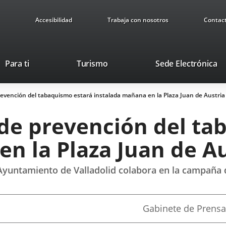
Accesibilidad
Trabaja con nosotros
Contac
This
Li
Para ti
Turismo
Sede Electrónica
link
to
will
ex
evención del tabaquismo estará instalada mañana en la Plaza Juan de Austria
open
ap
in
de prevención del ta
a
pop-
n la Plaza Juan de Au
up
window.
 Ayuntamiento de Valladolid colabora en la campaña
Fuente
Gabinete de Prensa
de