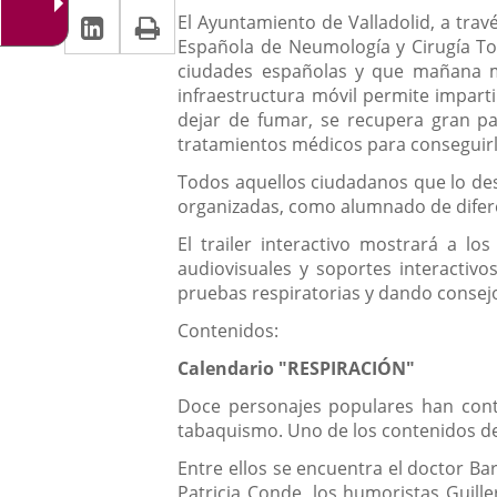
la
Linkedin
Enlace
Print
una
Descripción
noticia
El Ayuntamiento de Valladolid, a tra
una
Española de Neumología y Cirugía Tor
a
aplicación
aplicación
ciudades españolas y que mañana mar
una
externa.
infraestructura móvil permite imparti
externa.
dejar de fumar, se recupera gran par
aplicación
tratamientos médicos para conseguirl
externa.
Todos aquellos ciudadanos que lo dese
organizadas, como alumnado de diferen
El trailer interactivo mostrará a l
audiovisuales y soportes interactivo
pruebas respiratorias y dando consej
Contenidos:
Calendario "RESPIRACIÓN"
Doce personajes populares han cont
tabaquismo. Uno de los contenidos del
Entre ellos se encuentra el doctor Bar
Patricia Conde, los humoristas Guill