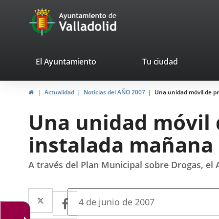
Portal
Jump to content
avaTop
Web
del
Ayuntamiento
valladolid.es
El Ayuntamiento
Tu ciudad
de
Home
Actualidad
Noticias del AÑO 2007
Una unidad móvil de pr
Valladolid
Una unidad móvil 
instalada mañana e
A través del Plan Municipal sobre Drogas, el
Twitter
Enlace
Facebook
Enlace
Fecha
4 de junio de 2007
de
a
a