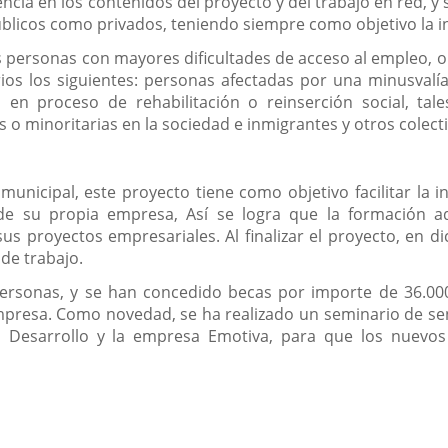
cia en los contenidos del proyecto y del trabajo en red, y 
blicos como privados, teniendo siempre como objetivo la i
s personas con mayores dificultades de acceso al empleo, o e
ios los siguientes: personas afectadas por una minusvalía
s en proceso de rehabilitación o reinserción social, t
 o minoritarias en la sociedad e inmigrantes y otros colect
unicipal, este proyecto tiene como objetivo facilitar la i
 de su propia empresa, Así se logra que la formación a
us proyectos empresariales. Al finalizar el proyecto, en 
de trabajo.
personas, y se han concedido becas por importe de 36.000
mpresa. Como novedad, se ha realizado un seminario de sens
n Desarrollo y la empresa Emotiva, para que los nuevos