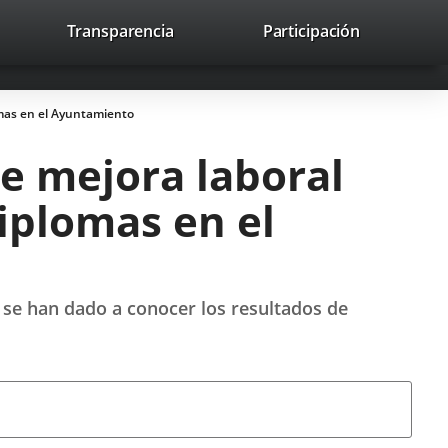
nk
Transparencia
Participación
avaHeaderSocial
Link
Link
Link
Search
to
Search
to
to
to
ernal
external
external
external
lication.
application.
application.
application.
omas en el Ayuntamiento
de mejora laboral
iplomas en el
l se han dado a conocer los resultados de