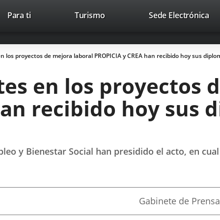
This
Li
Para ti
Turismo
Sede Electrónica
Accesibilidad
Trabaja con nosotros
Contac
link
to
will
ext
open
app
en los proyectos de mejora laboral PROPICIA y CREA han recibido hoy sus dipl
in
a
tes en los proyectos 
pop-
up
an recibido hoy sus d
window.
leo y Bienestar Social han presidido el acto, en cua
Fuente
Gabinete de Prensa
de
la