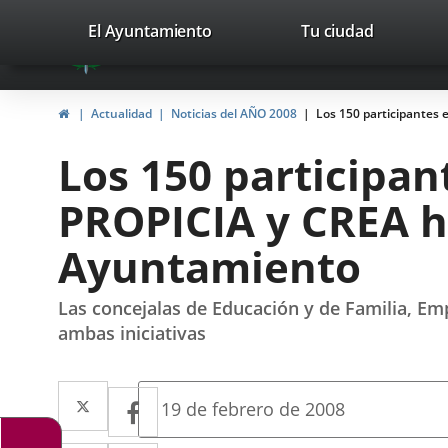
Portal
Jump to content
valladolid.es
El Ayuntamiento
Tu ciudad
avaTop
Web
del
Home
Actualidad
Noticias del AÑO 2008
Los 150 participantes 
Ayuntamiento
Los 150 participan
de
PROPICIA y CREA h
Valladolid
Ayuntamiento
Las concejalas de Educación y de Familia, Emp
ambas iniciativas
Twitter
Enlace
Facebook
Enlace
Fecha
19 de febrero de 2008
de
a
a
la