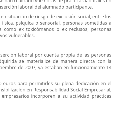
se han realizado 400 horas de prácticas laborales en
nserción laboral del alumnado participante.
n situación de riesgo de exclusión social, entre los
 física, psíquica o sensorial, personas sometidas a
ales como ex toxicómanos o ex reclusos, personas
ivos vulnerables.
nserción laboral por cuenta propia de las personas
dquirida se materialice de manera directa con la
diciembre de 2007, ya estaban en funcionamiento 14
 euros para permitirles su plena dedicación en el
ibilización en Responsabilidad Social Empresarial,
 empresarios incorporen a su actividad prácticas