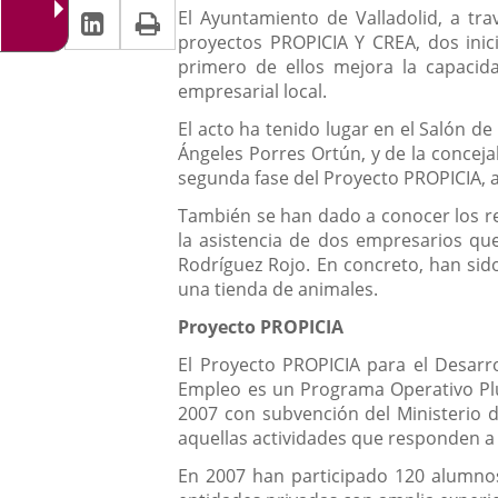
Linkedin
Enlace
Print
una
Descripción
noticia
El Ayuntamiento de Valladolid, a tra
una
proyectos PROPICIA Y CREA, dos inici
a
aplicación
aplicación
primero de ellos mejora la capacida
una
externa.
empresarial local.
externa.
aplicación
El acto ha tenido lugar en el Salón de
Ángeles Porres Ortún, y de la conceja
externa.
segunda fase del Proyecto PROPICIA, a
También se han dado a conocer los re
la asistencia de dos empresarios que
Rodríguez Rojo. En concreto, han sid
una tienda de animales.
Proyecto PROPICIA
El Proyecto PROPICIA para el Desarro
Empleo es un Programa Operativo Plu
2007 con subvención del Ministerio de
aquellas actividades que responden a
En 2007 han participado 120 alumnos