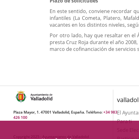
Plazo de solicitudes
En este sentido, conviene recordar qu
infantiles (La Cometa, Platero, Mafal
vacantes en los distintos niveles, segú
Por otro lado, hay que resaltar en el 
presta Cruz Roja durante el año 2008
marco de cofinanciación de servicios so
valladol
El Ayunt
Plaza Mayor, 1. 47001 Valladolid, España. Teléfono:
+34 983
426 100
Para ti
Sede Elec
Copyright 2025 - Ayuntamiento de Valladolid
Participa