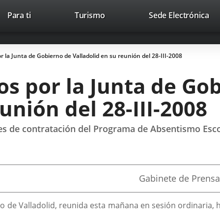
This
Li
Para ti
Turismo
Sede Electrónica
Accesibilidad
Trabaja con nosotros
Contac
link
to
will
ext
open
app
 la Junta de Gobierno de Valladolid en su reunión del 28-III-2008
in
a
s por la Junta de Go
pop-
up
unión del 28-III-2008
window.
s de contratación del Programa de Absentismo Escola
Fuente
Gabinete de Prensa
de
la
noticia
o de Valladolid, reunida esta mañana en sesión ordinaria, 