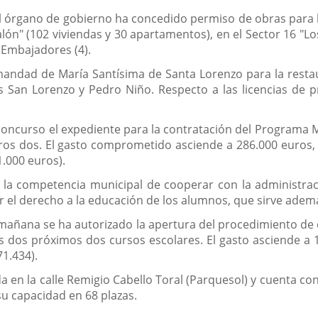
el órgano de gobierno ha concedido permiso de obras para 
alón" (102 viviendas y 30 apartamentos), en el Sector 16 "Lo
 Embajadores (4).
rmandad de María Santísima de Santa Lorenzo para la restau
les San Lorenzo y Pedro Niño. Respecto a las licencias de
.
concurso el expediente para la contratación del Programa 
ros dos. El gasto comprometido asciende a 286.000 euros, 
1.000 euros).
r la competencia municipal de cooperar con la administraci
ar el derecho a la educación de los alumnos, que sirve adem
mañana se ha autorizado la apertura del procedimiento de c
los dos próximos dos cursos escolares. El gasto asciende a 
71.434).
da en la calle Remigio Cabello Toral (Parquesol) y cuenta co
u capacidad en 68 plazas.