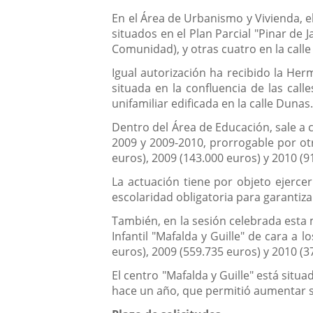
aplicación
aplicación
En el Área de Urbanismo y Vivienda, 
una
externa.
externa.
situados en el Plan Parcial "Pinar de J
aplicación
Comunidad), y otras cuatro en la calle
externa.
Igual autorización ha recibido la He
situada en la confluencia de las cal
unifamiliar edificada en la calle Dunas
Dentro del Área de Educación, sale a 
2009 y 2009-2010, prorrogable por ot
euros), 2009 (143.000 euros) y 2010 (9
La actuación tiene por objeto ejerce
escolaridad obligatoria para garantiz
También, en la sesión celebrada esta 
Infantil "Mafalda y Guille" de cara a 
euros), 2009 (559.735 euros) y 2010 (3
El centro "Mafalda y Guille" está situa
hace un año, que permitió aumentar s