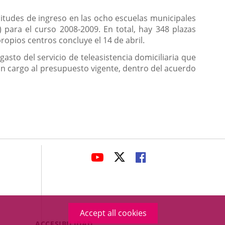
citudes de ingreso en las ocho escuelas municipales
) para el curso 2008-2009. En total, hay 348 plazas
propios centros concluye el 14 de abril.
gasto del servicio de teleasistencia domiciliaria que
n cargo al presupuesto vigente, dentro del acuerdo
avaHeaderSocial
LINK
LINK
LINK
TO
TO
TO
EXTERNAL
EXTERNAL
EXTERNAL
APPLICATION.
APPLICATION.
APPLICATION.
Accept all cookies
Menú
ACCESIBILIDAD