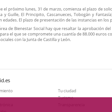
e el próximo lunes, 31 de marzo, comienza el plazo de soli
da y Guille, El Principito, Cascanueces, Tobogán y Fantasía
n edades. El plazo de presentación de las instancias en los 
Área de Bienestar Social hay que resaltar la aprobación del 
, para el que se compromete una cuantía de 88.000 euros co
ciales con la Junta de Castilla y León.
id.es
amiento
Tu ciudad
This
Turismo
Link
link
trónica
Transparencia
to
will
ción