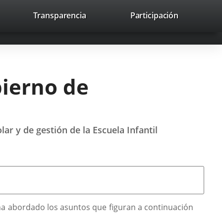
nk
Transparencia
Participación
avaHeaderSocial
Link
Link
Link
Search
to
Search
to
to
to
ernal
external
external
external
lication.
application.
application.
application.
bierno de
r y de gestión de la Escuela Infantil
ha abordado los asuntos que figuran a continuación