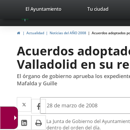
Portal
Jump to content
valladolid.es
El Ayuntamiento
Tu ciudad
avaTop
Web
del
Home
Actualidad
Noticias del AÑO 2008
Acuerdos adoptados por
Ayuntamiento
Acuerdos adoptado
de
Valladolid en su re
Valladolid
El órgano de gobierno aprueba los expediente
Mafalda y Guille
Twitter
Enlace
Facebook
Enlace
Fecha
28 de marzo de 2008
de
a
a
la
Linkedin
Enlace
Print
una
Descripción
noticia
La Junta de Gobierno del Ayuntamient
una
dentro del orden del día.
a