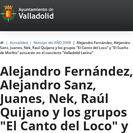
Portal
Jump to content
Web
del
Ayuntamiento
Home
Actualidad
Noticias del AÑO 2008
Alejandro Fernández, Alejandro
Sanz, Juanes, Nek, Raúl Quijano y los grupos "El Canto del Loco" y "El Sueño
de
de Morfeo" actuarán en el concierto "Valladolid Latino"
Valladolid
Alejandro Fernández,
Alejandro Sanz,
Juanes, Nek, Raúl
Quijano y los grupos
"El Canto del Loco" y