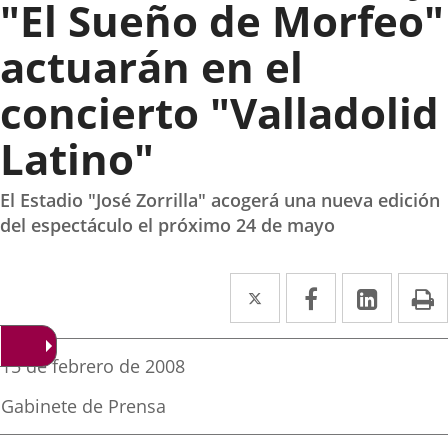
"El Sueño de Morfeo"
actuarán en el
concierto "Valladolid
Latino"
El Estadio "José Zorrilla" acogerá una nueva edición
del espectáculo el próximo 24 de mayo
Twitter
Enlace
Facebook
Enlace
Linked
Enlace
P
a
a
a
una
una
una
Fecha
15 de febrero de 2008
de
aplicación
aplicación
aplica
la
Fuente
Gabinete de Prensa
noticia
externa.
externa.
extern
de
la