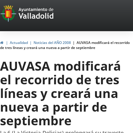
Portal
Jump to content
Web
del
Ayuntamiento
Home
Actualidad
Noticias del AÑO 2008
AUVASA modificará el recorrido
de tres líneas y creará una nueva a partir de septiembre
de
AUVASA modificará
Valladolid
el recorrido de tres
líneas y creará una
nueva a partir de
septiembre
La 6 (La Victoria-Delicias) prolongará su trayecto