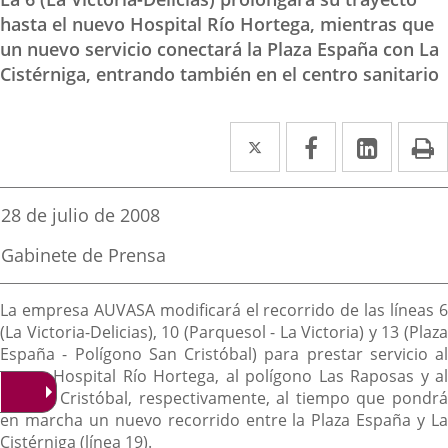
hasta el nuevo Hospital Río Hortega, mientras que
un nuevo servicio conectará la Plaza España con La
Cistérniga, entrando también en el centro sanitario
Twitter
Enlace
Facebook
Enlace
Linked
Enlace
P
a
a
a
una
una
una
Fecha
28 de julio de 2008
de
aplicación
aplicación
aplica
la
Fuente
Gabinete de Prensa
noticia
externa.
externa.
extern
de
la
Descripción
noticia
La empresa AUVASA modificará el recorrido de las líneas 6
(La Victoria-Delicias), 10 (Parquesol - La Victoria) y 13 (Plaza
España - Polígono San Cristóbal) para prestar servicio al
nuevo Hospital Río Hortega, al polígono Las Raposas y al
de San Cristóbal, respectivamente, al tiempo que pondrá
en marcha un nuevo recorrido entre la Plaza España y La
Cistérniga (línea 19).