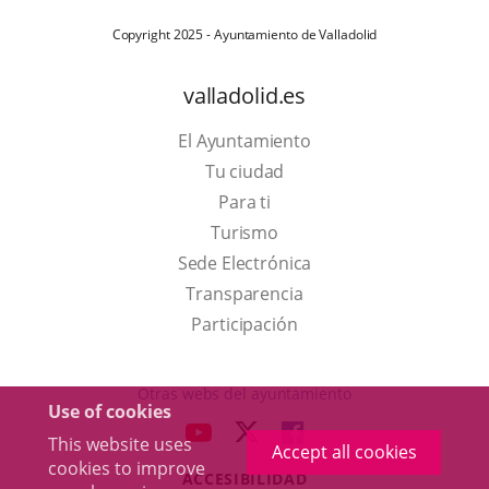
Copyright 2025 - Ayuntamiento de Valladolid
valladolid.es
El Ayuntamiento
Tu ciudad
Para ti
This
Turismo
link
Link
Sede Electrónica
will
to
Transparencia
open
external
Participación
in
application.
a
Otras webs del ayuntamiento
Use of cookies
pop-
aderSocial
LINK
LINK
LINK
This website uses
up
Accept all cookies
TO
TO
TO
cookies to improve
window.
ACCESIBILIDAD
EXTERNAL
EXTERNAL
EXTERNAL