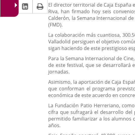
Linkedin
Enlace
Print
una
Descripción
noticia
El director territorial de Caja España 
una
Riva, han firmado hoy seis convenio
a
aplicación
aplicación
Calderón, la Semana Internacional de 
una
externa.
(FMD).
externa.
aplicación
La colaboración más cuantiosa, 300.5
Valladolid persiguen el objetivo común
externa.
sigan haciendo de este prestigioso e
Para la Semana Internacional de Cine,
de este festival, que se desarrollará 
jornadas.
Asimismo, la aportación de Caja Espa
que conforman el programa previsto
económica de este acuerdo en concret
La Fundación Patio Herreriano, como
cifra que sufragará el desarrollo del
permitido familiarizar a los alumnos c
años.