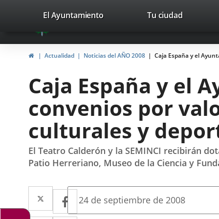
Portal
Jump to content
valladolid.es
El Ayuntamiento
Tu ciudad
avaTop
Web
del
Home
Actualidad
Noticias del AÑO 2008
Caja España y el Ayunta
Ayuntamiento
Caja España y el A
de
convenios por valo
Valladolid
culturales y depor
El Teatro Calderón y la SEMINCI recibirán dot
Patio Herreriano, Museo de la Ciencia y Fun
Twitter
Enlace
Facebook
Enlace
Fecha
24 de septiembre de 2008
de
a
a
la