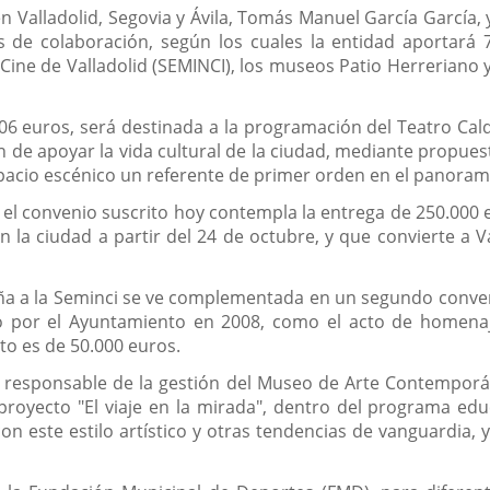
noticia
en Valladolid, Segovia y Ávila, Tomás Manuel García García, y
s de colaboración, según los cuales la entidad aportará 
Cine de Valladolid (SEMINCI), los museos Patio Herreriano y
06 euros, será destinada a la programación del Teatro Ca
 de apoyar la vida cultural de la ciudad, mediante propuest
spacio escénico un referente de primer orden en el panoram
 el convenio suscrito hoy contempla la entrega de 250.000 e
en la ciudad a partir del 24 de octubre, y que convierte a 
ña a la Seminci se ve complementada en un segundo conven
 por el Ayuntamiento en 2008, como el acto de homenaj
o es de 50.000 euros.
 responsable de la gestión del Museo de Arte Contemporán
 proyecto "El viaje en la mirada", dentro del programa educ
on este estilo artístico y otras tendencias de vanguardia, 