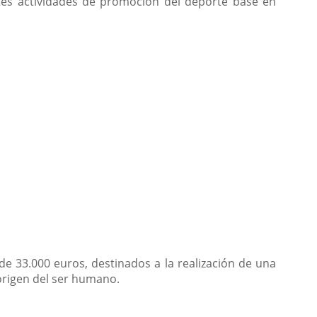
tes actividades de promoción del deporte base en
de 33.000 euros, destinados a la realización de una
 origen del ser humano.