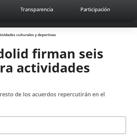
nk
Transparencia
Participación
avaHeaderSocial
Link
Link
Link
Search
to
Search
to
to
to
ernal
external
external
external
lication.
application.
application.
application.
ividades culturales y deportivas
olid firman seis
ra actividades
resto de los acuerdos repercutirán en el