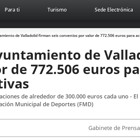
This
Li
Para ti
Turismo
Sede Electrónica
Accesibilidad
Trabaja con nosotros
Contac
link
to
will
ext
open
app
miento de Valladolid firman seis convenios por valor de 772.506 euros para act
in
a
yuntamiento de Vallad
pop-
up
r de 772.506 euros pa
window.
tivas
aciones de alrededor de 300.000 euros cada uno - El 
dación Municipal de Deportes (FMD)
Fuente
Gabinete de Prensa
de
la