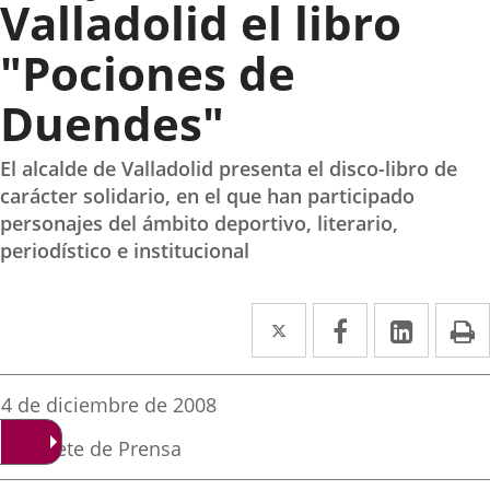
Valladolid el libro
"Pociones de
Duendes"
El alcalde de Valladolid presenta el disco-libro de
carácter solidario, en el que han participado
personajes del ámbito deportivo, literario,
periodístico e institucional
Twitter
Enlace
Facebook
Enlace
Linked
Enlace
P
a
a
a
una
una
una
Fecha
4 de diciembre de 2008
de
aplicación
aplicación
aplica
la
Fuente
Gabinete de Prensa
noticia
externa.
externa.
extern
de
la