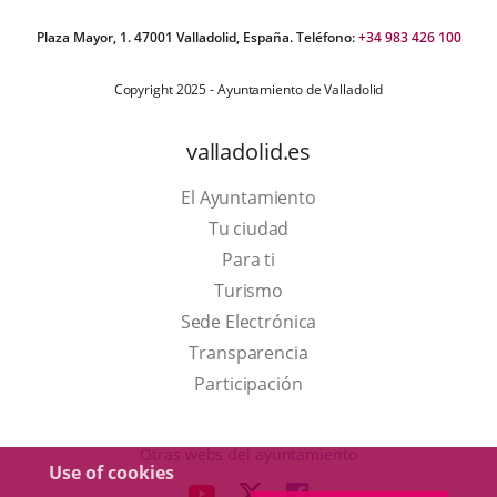
Plaza Mayor, 1. 47001 Valladolid, España. Teléfono:
+34 983 426 100
Copyright 2025 - Ayuntamiento de Valladolid
valladolid.es
El Ayuntamiento
Tu ciudad
Para ti
This
Turismo
link
Link
Sede Electrónica
will
to
Transparencia
open
external
Participación
in
application.
a
Otras webs del ayuntamiento
Use of cookies
pop-
aderSocial
LINK
LINK
LINK