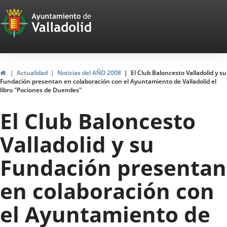
Portal
Jump to content
Web
del
Ayuntamiento
Home
Actualidad
Noticias del AÑO 2008
El Club Baloncesto Valladolid y su
Fundación presentan en colaboración con el Ayuntamiento de Valladolid el
de
libro "Pociones de Duendes"
Valladolid
El Club Baloncesto
Valladolid y su
Fundación presentan
en colaboración con
el Ayuntamiento de