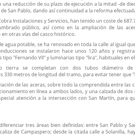
 una reducción de su plazo de ejecución a la mitad -de di
a de San Pablo, dando así continuidad a la reforma efectuad
obra Instalaciones y Servicios, han tenido un coste de 687.
mbrado público, así como en la ampliación de las acera
n otras vías del casco histórico.
 agua potable, se ha renovado en toda la calle al igual que
nducciones se instalaron hace unos 120 años y registrab
ipo "Fernando VII" y luminarias tipo "lira", habituales en el
ajo tierra se completan con dos tubos diámetro de 
s 330 metros de longitud del tramo, para evitar tener que "l
ación de las aceras, sobre todo la comprendida entre las ca
ionamiento en línea a ambos lados, y una calzada de dos c
ecial atención a la intersección con San Martín, para que
iferenciar tres áreas bien definidas: entre San Pablo y Sa
 caliza de Campaspero; desde la citada calle a Solanilla, 