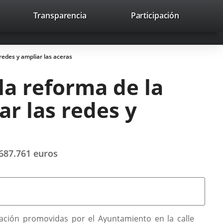
nk
Transparencia
Participación
avaHeaderSocial
Link
Link
Link
Search
to
Search
to
to
to
ernal
external
external
external
lication.
application.
application.
application.
redes y ampliar las aceras
la reforma de la
ar las redes y
 687.761 euros
ización promovidas por el Ayuntamiento en la calle