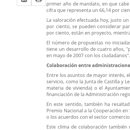
primer año de mandato, en que cabe r
a
aplicación
aplicación
cifra que representa un 66,14 por cie
una
externa.
externa.
La valoración efectuada hoy, justo u
aplicación
por ciento, se pueden considerar parc
por ciento, están en proyecto, mientr
externa.
El número de propuestas no iniciadas 
tiene un desarrollo de cuatro años,
en mayo de 2007 con los ciudadanos"
Colaboración entre administracion
Entre los asuntos de mayor interés, 
servicio, como la Junta de Castilla y 
materia de vivienda) o el Ayuntamie
financiación de la Administración regi
En este sentido, también ha resaltad
Premio Nacional a la Cooperación en S
o los acuerdos con el sector comercio
Este clima de colaboración también