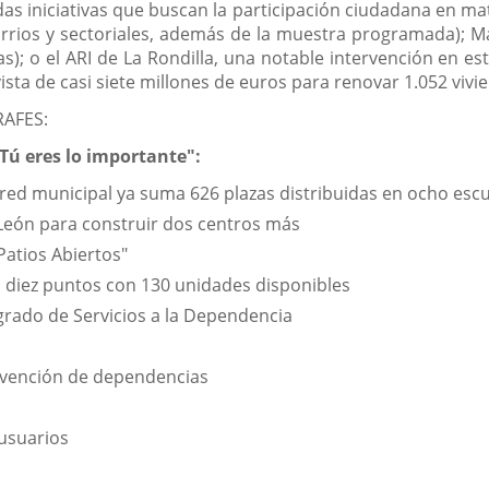
s iniciativas que buscan la participación ciudadana en mat
rrios y sectoriales, además de la muestra programada); M
s); o el ARI de La Rondilla, una notable intervención en e
ista de casi siete millones de euros para renovar 1.052 vivi
RAFES:
 Tú eres lo importante":
 red municipal ya suma 626 plazas distribuidas en ocho escue
y León para construir dos centros más
atios Abiertos"
n diez puntos con 130 unidades disponibles
grado de Servicios a la Dependencia
evención de dependencias
 usuarios