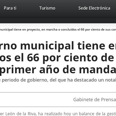
This
Li
Para ti
Turismo
Sede Electrónica
Accesibilidad
Trabaja con nosotros
Contac
link
to
will
ext
open
app
municipal tiene en proyecto, en marcha o concluidos el 66 por ciento de sus c
in
a
rno municipal tiene e
pop-
up
os el 66 por ciento d
window.
l primer año de mand
te periodo de gobierno, del que ha destacado un not
Fuente
Gabinete de Prensa
de
la
noticia
avier León de la Riva, ha realizado hoy un balance de la ge