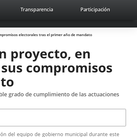
nk
Transparencia
Participación
avaHeaderSocial
Link
Link
Link
Search
to
Search
to
to
to
ernal
external
external
external
lication.
application.
application.
application.
ompromisos electorales tras el primer año de mandato
n proyecto, en
e sus compromisos
ato
able grado de cumplimiento de las actuaciones
stión del equipo de gobierno municipal durante este