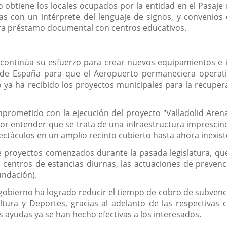
o obtiene los locales ocupados por la entidad en el Pasaje
as con un intérprete del lenguaje de signos, y convenios 
ara préstamo documental con centros educativos.
continúa su esfuerzo para crear nuevos equipamientos e inf
o de España para que el Aeropuerto permaneciera operativ
 ya ha recibido los proyectos municipales para la recupera
rometido con la ejecución del proyecto "Valladolid Arena
r entender que se trata de una infraestructura imprescindib
ectáculos en un amplio recinto cubierto hasta ahora inexist
e proyectos comenzados durante la pasada legislatura, q
s centros de estancias diurnas, las actuaciones de preve
undación).
gobierno ha logrado reducir el tiempo de cobro de subvencio
ultura y Deportes, gracias al adelanto de las respectiva
s ayudas ya se han hecho efectivas a los interesados.