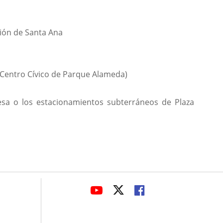
ción de Santa Ana
y Centro Cívico de Parque Alameda)
esa o los estacionamientos subterráneos de Plaza
avaHeaderSocial
LINK
LINK
LINK
TO
TO
TO
EXTERNAL
EXTERNAL
EXTERNAL