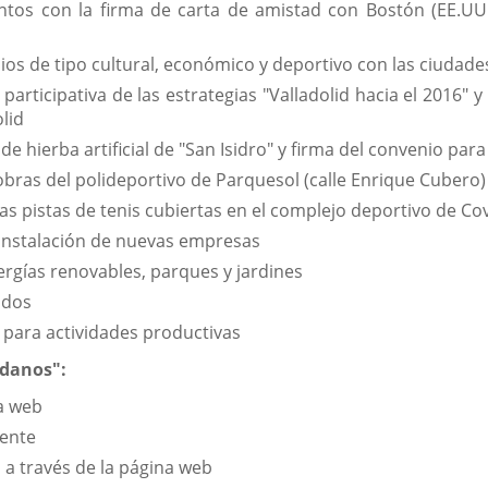
tos con la firma de carta de amistad con Bostón (EE.UU.)
ios de tipo cultural, económico y deportivo con las ciudade
articipativa de las estrategias "Valladolid hacia el 2016" y
lid
e hierba artificial de "San Isidro" y firma del convenio para
obras del polideportivo de Parquesol (calle Enrique Cubero)
las pistas de tenis cubiertas en el complejo deportivo de C
a instalación de nuevas empresas
nergías renovables, parques y jardines
ados
 para actividades productivas
adanos":
a web
yente
 a través de la página web