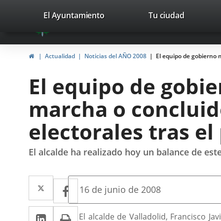
Portal
Jump to content
valladolid.es
El Ayuntamiento
Tu ciudad
avaTop
Web
del
Home
Actualidad
Noticias del AÑO 2008
El equipo de gobierno 
Ayuntamiento
El equipo de gobie
de
marcha o concluid
Valladolid
electorales tras e
El alcalde ha realizado hoy un balance de es
Twitter
Enlace
Facebook
Enlace
Fecha
16 de junio de 2008
de
a
a
la
Linkedin
Enlace
Print
una
Descripción
noticia
El alcalde de Valladolid, Francisco J
una