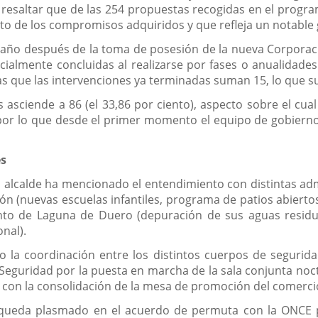
esaltar que de las 254 propuestas recogidas en el program
nto de los compromisos adquiridos y que refleja un notabl
n año después de la toma de posesión de la nueva Corporac
ialmente concluidas al realizarse por fases o anualidades.
as que las intervenciones ya terminadas suman 15, lo que su
asciende a 86 (el 33,86 por ciento), aspecto sobre el cua
 "por lo que desde el primer momento el equipo de gobier
.
es
el alcalde ha mencionado el entendimiento con distintas ad
León (nuevas escuelas infantiles, programa de patios abiert
nto de Laguna de Duero (depuración de sus aguas residu
onal).
o la coordinación entre los distintos cuerpos de segurida
eguridad por la puesta en marcha de la sala conjunta noctur
 con la consolidación de la mesa de promoción del comerci
 queda plasmado en el acuerdo de permuta con la ONCE p