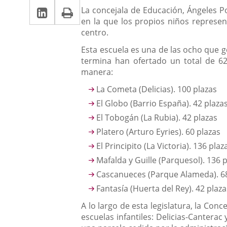
la
Linkedin
Enlace
Print
una
Descripción
noticia
La concejala de Educación, Ángeles Porr
una
en la que los propios niños represen
a
aplicación
aplicación
centro.
una
externa.
externa.
Esta escuela es una de las ocho que g
aplicación
termina han ofertado un total de 62
manera:
externa.
La Cometa (Delicias). 100 plazas
El Globo (Barrio España). 42 plaza
El Tobogán (La Rubia). 42 plazas
Platero (Arturo Eyries). 60 plazas
El Principito (La Victoria). 136 plaz
Mafalda y Guille (Parquesol). 136 
Cascanueces (Parque Alameda). 68
Fantasía (Huerta del Rey). 42 plaza
A lo largo de esta legislatura, la Con
escuelas infantiles: Delicias-Canterac