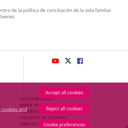
 de la política de conciliación de la vida familiar
jóvenes.
avaHeaderSocial
LINK
LINK
LINK
TO
TO
TO
EXTERNAL
EXTERNAL
EXTERNAL
APPLICATION.
APPLICATION.
APPLICATION.
Accept all cookies
Menú
ACCESIBILIDAD
Legal
MAPA WEB
Reject all cookies
 cookies and
Footer
CONDICIONES LEGALES
POLÍTICA DE COOKIES
PROTECCIÓN DE DATOS
Cookie preferences