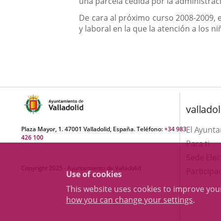
una parcela cedida por la administrac
De cara al próximo curso 2008-2009, e
y laboral en la que la atención a los 
valladol
El Ayunt
Plaza Mayor, 1. 47001 Valladolid, España. Teléfono:
+34 983
426 100
Para ti
Sede Elec
Copyright 2025 - Ayuntamiento de Valladolid
Participa
Use of cookies
This website uses cookies to improve yo
how you can change your settings
.