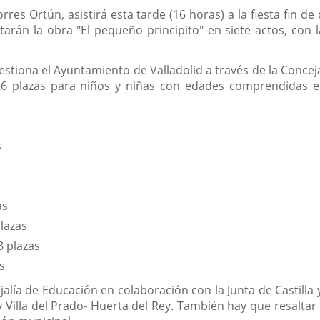
la
noticia
es Ortún, asistirá esta tarde (16 horas) a la fiesta fin de c
tarán la obra "El pequeño principito" en siete actos, con 
estiona el Ayuntamiento de Valladolid a través de la Concej
6 plazas para niños y niñas con edades comprendidas ent
s
as
plazas
 plazas
s
cejalía de Educación en colaboración con la Junta de Castil
 y Villa del Prado- Huerta del Rey. También hay que resaltar