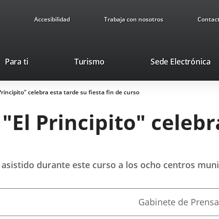
Accesibilidad
Trabaja con nosotros
Contac
This
Li
Para ti
Turismo
Sede Electrónica
link
to
will
ex
Principito" celebra esta tarde su fiesta fin de curso
open
ap
in
 "El Principito" celeb
a
pop-
up
window.
 asistido durante este curso a los ocho centros muni
Fuente
Gabinete de Prensa
de