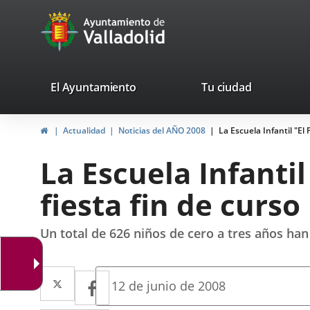
Portal
Jump to content
avaTop
Web
del
Ayuntamiento
valladolid.es
El Ayuntamiento
Tu ciudad
de
Home
Actualidad
Noticias del AÑO 2008
La Escuela Infantil "El 
Valladolid
La Escuela Infantil
fiesta fin de curso
Un total de 626 niños de cero a tres años han
Twitter
Enlace
Facebook
Enlace
Fecha
12 de junio de 2008
de
a
a