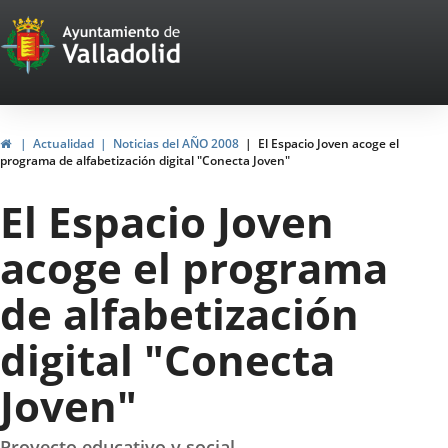
Portal
Jump to content
Web
del
Ayuntamiento
Home
Actualidad
Noticias del AÑO 2008
El Espacio Joven acoge el
programa de alfabetización digital "Conecta Joven"
de
El Espacio Joven
Valladolid
acoge el programa
de alfabetización
digital "Conecta
Joven"
Proyecto educativo y social