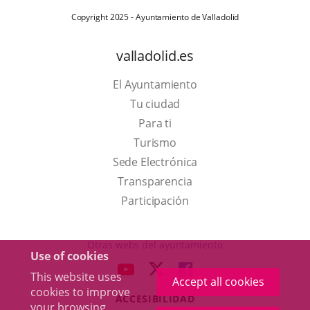
Copyright 2025 - Ayuntamiento de Valladolid
valladolid.es
El Ayuntamiento
Tu ciudad
Para ti
This
Turismo
link
Link
Sede Electrónica
will
to
Transparencia
open
external
Participación
in
application.
a
Otras webs del ayuntamiento
Use of cookies
pop-
aderSocial
LINK
LINK
LINK
This website uses
up
Accept all cookies
TO
TO
TO
cookies to improve
window.
ACCESIBILIDAD
EXTERNAL
EXTERNAL
EXTERNAL
your browsing