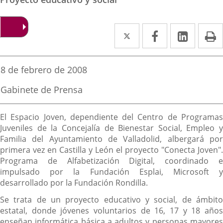
Twitter
Enlace
Facebook
Enlace
Linked
Enlace
P
a
a
a
una
una
una
Fecha
8 de febrero de 2008
de
aplicación
aplicación
aplica
la
Fuente
Gabinete de Prensa
noticia
externa.
externa.
extern
de
la
Descripción
noticia
El Espacio Joven, dependiente del Centro de Programas
Juveniles de la Concejalía de Bienestar Social, Empleo y
Familia del Ayuntamiento de Valladolid, albergará por
primera vez en Castilla y León el proyecto "Conecta Joven".
Programa de Alfabetización Digital, coordinado e
impulsado por la Fundación Esplai, Microsoft y
desarrollado por la Fundación Rondilla.
Se trata de un proyecto educativo y social, de ámbito
estatal, donde jóvenes voluntarios de 16, 17 y 18 años
enseñan informática básica a adultos y personas mayores