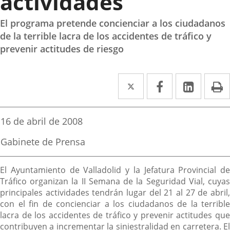
actividades
El programa pretende concienciar a los ciudadanos
de la terrible lacra de los accidentes de tráfico y
prevenir actitudes de riesgo
Twitter
Enlace
Facebook
Enlace
Linked
Enlace
P
a
a
a
una
una
una
Fecha
16 de abril de 2008
de
aplicación
aplicación
aplica
la
Fuente
Gabinete de Prensa
noticia
externa.
externa.
extern
de
la
Descripción
noticia
El Ayuntamiento de Valladolid y la Jefatura Provincial de
Tráfico organizan la II Semana de la Seguridad Vial, cuyas
principales actividades tendrán lugar del 21 al 27 de abril,
con el fin de concienciar a los ciudadanos de la terrible
lacra de los accidentes de tráfico y prevenir actitudes que
contribuyen a incrementar la siniestralidad en carretera. El