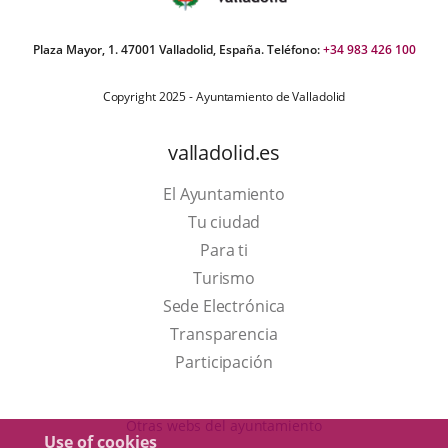
Plaza Mayor, 1. 47001 Valladolid, España. Teléfono:
+34 983 426 100
Copyright 2025 - Ayuntamiento de Valladolid
valladolid.es
El Ayuntamiento
Tu ciudad
Para ti
This
Turismo
link
Link
Sede Electrónica
will
to
Transparencia
open
external
Participación
in
application.
a
Otras webs del ayuntamiento
Use of cookies
pop-