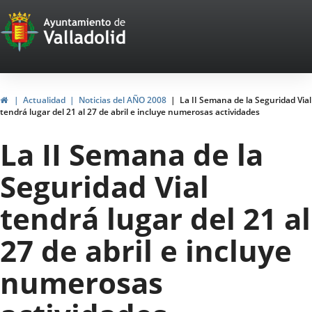
Portal
Jump to content
Web
del
Ayuntamiento
Home
Actualidad
Noticias del AÑO 2008
La II Semana de la Seguridad Vial
tendrá lugar del 21 al 27 de abril e incluye numerosas actividades
de
La II Semana de la
Valladolid
Seguridad Vial
tendrá lugar del 21 al
27 de abril e incluye
numerosas