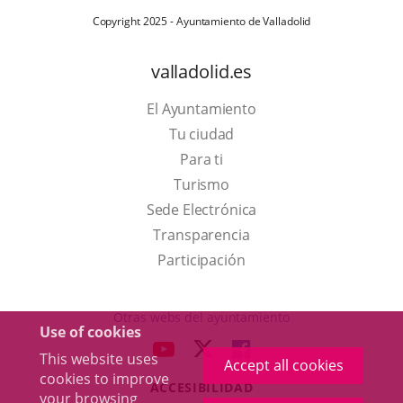
Copyright 2025 - Ayuntamiento de Valladolid
valladolid.es
El Ayuntamiento
Tu ciudad
Para ti
This
Turismo
link
Link
Sede Electrónica
will
to
Transparencia
open
external
Participación
in
application.
a
Otras webs del ayuntamiento
Use of cookies
pop-
aderSocial
LINK
LINK
LINK
This website uses
up
Accept all cookies
TO
TO
TO
cookies to improve
window.
ACCESIBILIDAD
EXTERNAL
EXTERNAL
EXTERNAL
your browsing