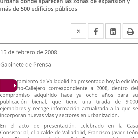
urbana donde aparecen las zonas de expansión y
más de 500 edificios públicos
Twitter
Enlace
Facebook
Enlace
Linked
Enlace
P
a
a
a
una
una
una
Fecha
15 de febrero de 2008
de
aplicación
aplicación
aplica
la
Fuente
Gabinete de Prensa
noticia
externa.
externa.
extern
de
la
Descripción
noticia
El Ayuntamiento de Valladolid ha presentado hoy la edición
del Plano-Callejero correspondiente a 2008, dentro del
compromiso adquirido hace ya ocho años para su
publicación bienal, que tiene una tirada de 9.000
ejemplares y recoge información actualizada a la que se
incorporan nuevas vías y sectores en urbanización.
En el acto de presentación, celebrado en la Casa
Consistorial, el alcalde de Valladolid, Francisco Javier León