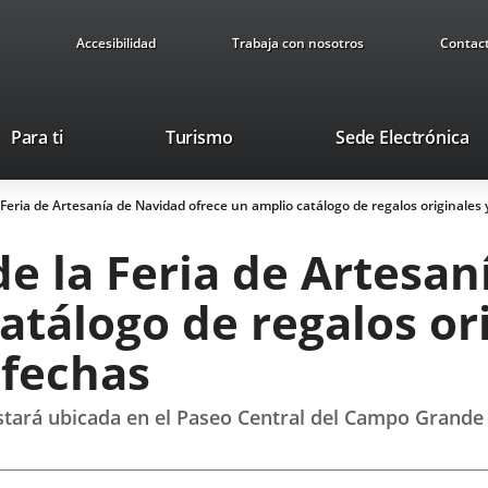
Accesibilidad
Trabaja con nosotros
Contac
This
Li
Para ti
Turismo
Sede Electrónica
link
to
will
ex
 Feria de Artesanía de Navidad ofrece un amplio catálogo de regalos originales 
open
ap
in
de la Feria de Artesa
a
pop-
atálogo de regalos ori
up
window.
 fechas
 estará ubicada en el Paseo Central del Campo Grande