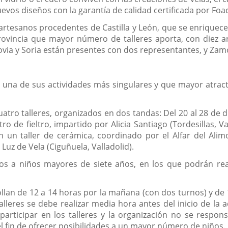
uevos diseños con la garantía de calidad certificada por Foac
n artesanos procedentes de Castilla y León, que se enriquec
provincia que mayor número de talleres aporta, con diez ar
govia y Soria están presentes con dos representantes, y Zamo
n una de sus actividades más singulares y que mayor atracti
tro talleres, organizados en dos tandas: Del 20 al 28 de di
tro de fieltro, impartido por Alicia Santiago (Tordesillas, V
 un taller de cerámica, coordinado por el Alfar del Alimo
 Luz de Vela (Ciguñuela, Valladolid).
ios a niños mayores de siete años, en los que podrán rea
ollan de 12 a 14 horas por la mañana (con dos turnos) y de 
alleres se debe realizar media hora antes del inicio de la a
ticipar en los talleres y la organización no se responsa
 el fin de ofrecer posibilidades a un mayor número de niños.