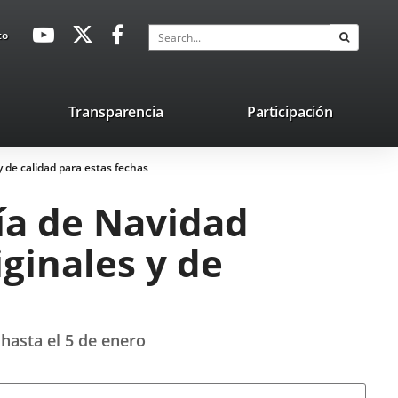
avaHeaderSocial
Link
Link
Link
Search
to
Search
to
to
to
external
external
external
application.
application.
application.
nk
Transparencia
Participación
ternal
y de calidad para estas fechas
plication.
nía de Navidad
ginales y de
 hasta el 5 de enero