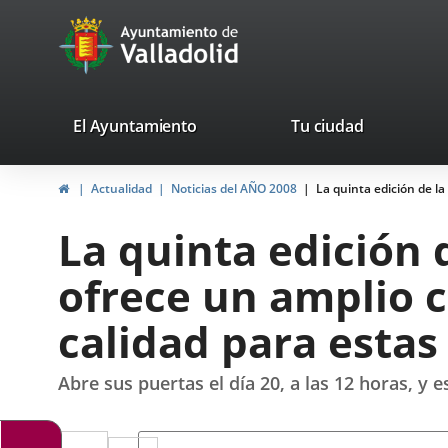
Portal
Jump to content
avaTop
Web
del
Ayuntamiento
valladolid.es
El Ayuntamiento
Tu ciudad
de
Home
Actualidad
Noticias del AÑO 2008
La quinta edición de la
Valladolid
La quinta edición 
ofrece un amplio c
calidad para estas
Abre sus puertas el día 20, a las 12 horas, y
Twitter
Enlace