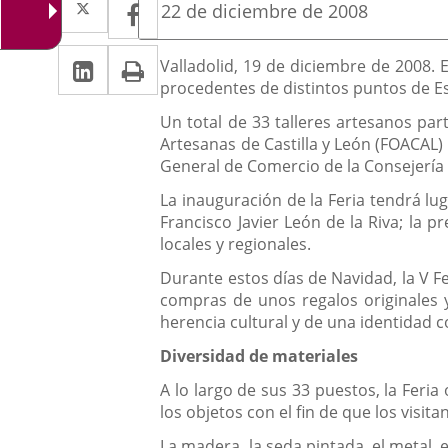
Facebook
Enlace
Fecha
22 de diciembre de 2008
de
a
a
la
Linkedin
Enlace
Print
una
Descripción
noticia
Valladolid, 19 de diciembre de 2008.
una
procedentes de distintos puntos de E
a
aplicación
aplicación
Un total de 33 talleres artesanos par
una
externa.
externa.
Artesanas de Castilla y León (FOACAL)
aplicación
General de Comercio de la Consejería 
externa.
La inauguración de la Feria tendrá lug
Francisco Javier León de la Riva; la 
locales y regionales.
Durante estos días de Navidad, la V F
compras de unos regalos originales y 
herencia cultural y de una identidad
Diversidad de materiales
A lo largo de sus 33 puestos, la Feri
los objetos con el fin de que los visi
La madera, la seda pintada, el metal, e