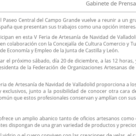
Fuente
Gabinete de Prensa
de
la
noticia
 El Paseo Central del Campo Grande vuelve a reunir a un g
spaña que presentan sus trabajos como una opción interesan
ticipan en esta V Feria de Artesanía de Navidad de Vallado
 en colaboración con la Concejalía de Cultura Comercio y Tu
de Economía y Empleo de la Junta de Castilla y León.
ar el próximo sábado, día 20 de diciembre, a las 12 horas, y
presidenta de la Federación de Organizaciones Artesanas de 
eria de Artesanía de Navidad de Valladolid proporciona a lo
exclusivos, junto a la posibilidad de conocer otra cara d
 común que estos profesionales conservan y amplían con su
a ofrece un amplio abanico tanto de oficios artesanos como 
tantes dispongan de una gran variedad de productos y precios 
l vidrio o el cuero conviven con las creaciones de velas, el