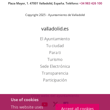
Plaza Mayor, 1. 47001 Valladolid, España. Teléfono:
+34 983 426 100
Copyright 2025 - Ayuntamiento de Valladolid
valladolid.es
El Ayuntamiento
Tu ciudad
Para ti
This
Turismo
link
Link
Sede Electrónica
will
to
Transparencia
open
external
Participación
in
application.
a
Otras webs del ayuntamiento
Use of cookies
pop-
aderSocial
LINK
LINK
LINK
This website uses
up
Accept all cookies