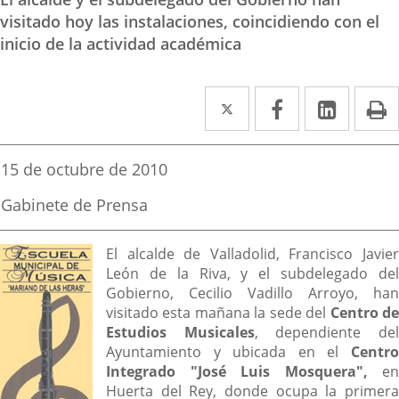
visitado hoy las instalaciones, coincidiendo con el
inicio de la actividad académica
Twitter
Enlace
Facebook
Enlace
Linked
Enlace
P
a
a
a
una
una
una
Fecha
15 de octubre de 2010
de
aplicación
aplicación
aplica
la
Fuente
Gabinete de Prensa
noticia
externa.
externa.
extern
de
la
Descripción
noticia
El alcalde de Valladolid, Francisco Javier
León de la Riva, y el subdelegado del
Gobierno, Cecilio Vadillo Arroyo, han
visitado esta mañana la sede del
Centro d
Estudios Musicales
, dependiente de
Ayuntamiento y ubicada en el
Centro
Integrado "José Luis Mosquera",
en
Huerta del Rey, donde ocupa la primera