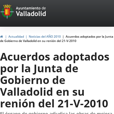
Portal
Jump to content
Web
del
Ayuntamiento
Home
Actualidad
Noticias del AÑO 2010
Acuerdos adoptados por la Junta
de Gobierno de Valladolid en su renión del 21-V-2010
de
Acuerdos adoptados
Valladolid
por la Junta de
Gobierno de
Valladolid en su
renión del 21-V-2010
El órgano de gobierno adjudica las obras de mejora