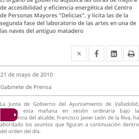
de accesibilidad y eficiencia energética del Centro
de Personas Mayores "Delicias", y licita las de la
segunda fase del laboratorio de las artes en una de
las naves del antiguo matadero
Twitter
Enlace
Facebook
Enlace
Linked
Enlace
P
a
a
a
una
una
una
Fecha
21 de mayo de 2010
de
aplicación
aplicación
aplica
la
Fuente
Gabinete de Prensa
noticia
externa.
externa.
extern
de
la
Descripción
noticia
La Junta de Gobierno del Ayuntamiento de Valladolid,
reunida esta mañana en sesión ordinaria bajo la
presidencia del alcalde, Francisco Javier León de la Riva, ha
abordado los asuntos que figuran a continuación dentro
del orden del día.