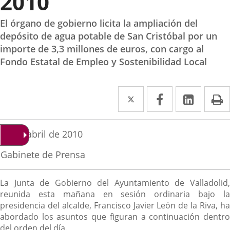
2010
El órgano de gobierno licita la ampliación del
depósito de agua potable de San Cristóbal por un
importe de 3,3 millones de euros, con cargo al
Fondo Estatal de Empleo y Sostenibilidad Local
Twitter
Enlace
Facebook
Enlace
Linked
Enlace
P
a
a
a
una
una
una
Fecha
22 de abril de 2010
de
aplicación
aplicación
aplica
la
Fuente
Gabinete de Prensa
noticia
externa.
externa.
extern
de
la
Descripción
noticia
La Junta de Gobierno del Ayuntamiento de Valladolid,
reunida esta mañana en sesión ordinaria bajo la
presidencia del alcalde, Francisco Javier León de la Riva, ha
abordado los asuntos que figuran a continuación dentro
del orden del día.