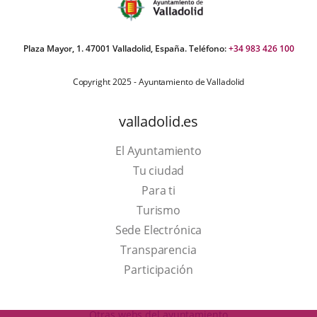
Plaza Mayor, 1. 47001 Valladolid, España. Teléfono:
+34 983 426 100
Copyright 2025 - Ayuntamiento de Valladolid
valladolid.es
El Ayuntamiento
Tu ciudad
Para ti
This
Turismo
link
Link
Sede Electrónica
will
to
Transparencia
open
external
Participación
in
application.
a
Otras webs del ayuntamiento