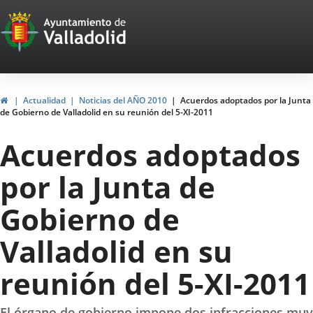
Portal
Jump to content
Web
del
Ayuntamiento
Home
Actualidad
Noticias del AÑO 2010
Acuerdos adoptados por la Junta
de Gobierno de Valladolid en su reunión del 5-XI-2011
de
Acuerdos adoptados
Valladolid
por la Junta de
Gobierno de
Valladolid en su
reunión del 5-XI-2011
El órgano de gobierno impone dos infracciones muy