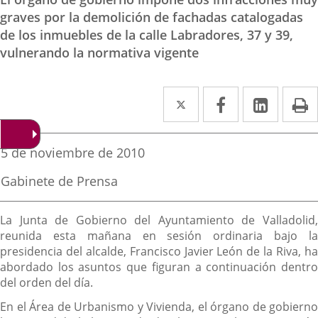
graves por la demolición de fachadas catalogadas
de los inmuebles de la calle Labradores, 37 y 39,
vulnerando la normativa vigente
Twitter
Enlace
Facebook
Enlace
Linked
Enlace
P
a
a
a
una
una
una
Fecha
5 de noviembre de 2010
de
aplicación
aplicación
aplica
la
Fuente
Gabinete de Prensa
noticia
externa.
externa.
extern
de
la
Descripción
noticia
La Junta de Gobierno del Ayuntamiento de Valladolid,
reunida esta mañana en sesión ordinaria bajo la
presidencia del alcalde, Francisco Javier León de la Riva, ha
abordado los asuntos que figuran a continuación dentro
del orden del día.
En el Área de Urbanismo y Vivienda, el órgano de gobierno