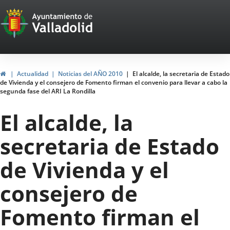
Portal
Jump to content
Web
del
Ayuntamiento
Home
Actualidad
Noticias del AÑO 2010
El alcalde, la secretaria de Estado
de Vivienda y el consejero de Fomento firman el convenio para llevar a cabo la
de
segunda fase del ARI La Rondilla
Valladolid
El alcalde, la
secretaria de Estado
de Vivienda y el
consejero de
Fomento firman el