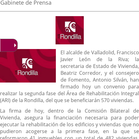
la
Fuente
Gabinete de Prensa
noticia
externa.
externa.
externa.
de
la
noticia
Descripción
El alcalde de Valladolid, Francisco
Javier León de la Riva; la
secretaria de Estado de Vivienda,
Beatriz Corredor, y el consejero
de Fomento, Antonio Silván, han
firmado hoy un convenio para
realizar la segunda fase del Área de Rehabilitación Integral
(ARI) de la Rondilla, del que se beneficiarán 570 viviendas.
La firma de hoy, dentro de la Comisión Bilateral de
Vivienda, asegura la financiación necesaria para poder
ejecutar la rehabilitación de los edificios y viviendas que no
pudieron acogerse a la primera fase, en la que se
reformaron 41 inmuebles con un total de 482 viviendas,