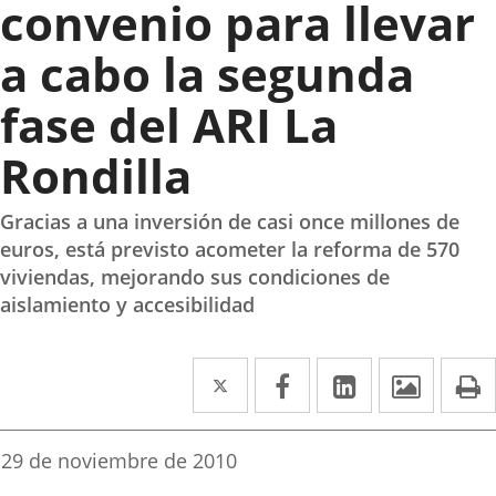
convenio para llevar
a cabo la segunda
fase del ARI La
Rondilla
Gracias a una inversión de casi once millones de
euros, está previsto acometer la reforma de 570
viviendas, mejorando sus condiciones de
aislamiento y accesibilidad
Twitter
Enlace
Facebook
Enlace
Linkedin
Enlace
Image
P
a
a
a
una
una
una
Fecha
29 de noviembre de 2010
de
aplicación
aplicación
aplicación