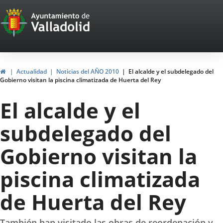
Portal
Jump to content
Web
del
Ayuntamiento
Home
Actualidad
Noticias del AÑO 2010
El alcalde y el subdelegado del
Gobierno visitan la piscina climatizada de Huerta del Rey
de
El alcalde y el
Valladolid
subdelegado del
Gobierno visitan la
piscina climatizada
de Huerta del Rey
También han visitado las obras de reordenación y