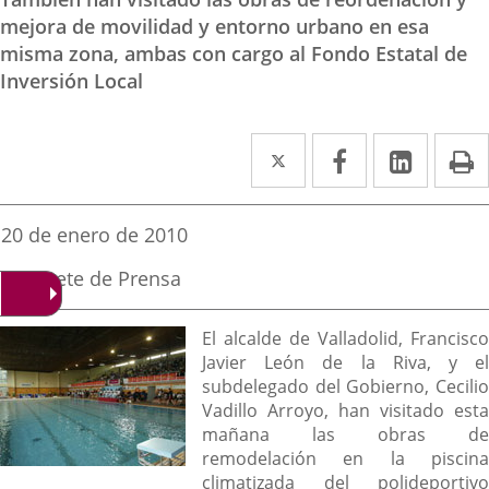
mejora de movilidad y entorno urbano en esa
misma zona, ambas con cargo al Fondo Estatal de
Inversión Local
Twitter
Enlace
Facebook
Enlace
Linked
Enlace
P
a
a
a
una
una
una
Fecha
20 de enero de 2010
de
aplicación
aplicación
aplica
la
Fuente
Gabinete de Prensa
noticia
externa.
externa.
extern
de
la
Descripción
noticia
El alcalde de Valladolid, Francisco
Javier León de la Riva, y el
subdelegado del Gobierno, Cecilio
Vadillo Arroyo, han visitado esta
mañana las obras de
remodelación en la piscina
climatizada del polideportivo