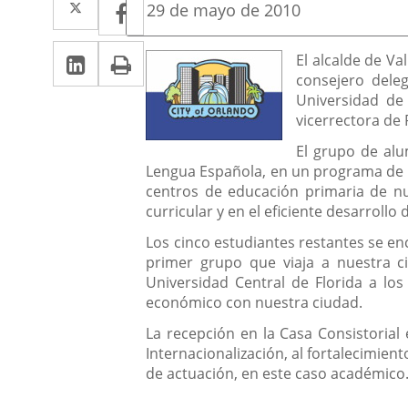
Facebook
Enlace
Fecha
29 de mayo de 2010
de
a
a
la
Linkedin
Enlace
Print
una
Descripción
noticia
El alcalde de V
una
consejero dele
a
aplicación
aplicación
Universidad de
una
externa.
vicerrectora de 
externa.
aplicación
El grupo de alu
Lengua Española, en un programa de la
externa.
centros de educación primaria de nu
curricular y en el eficiente desarroll
Los cinco estudiantes restantes se en
primer grupo que viaja a nuestra c
Universidad Central de Florida a lo
económico con nuestra ciudad.
La recepción en la Casa Consistorial
Internacionalización, al fortalecimien
de actuación, en este caso académico