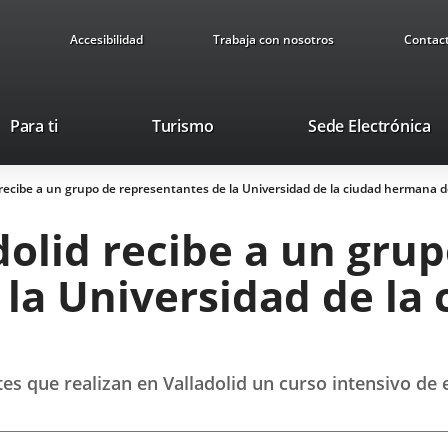
Accesibilidad
Trabaja con nosotros
Contac
This
Li
Para ti
Turismo
Sede Electrónica
link
to
will
ex
id recibe a un grupo de representantes de la Universidad de la ciudad hermana 
open
ap
in
adolid recibe a un gru
a
pop-
 la Universidad de la
up
window.
es que realizan en Valladolid un curso intensivo de