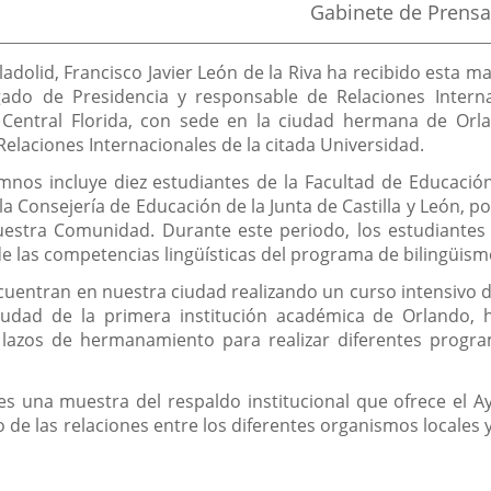
Fuente
Gabinete de Prensa
de
la
noticia
alladolid, Francisco Javier León de la Riva ha recibido est
gado de Presidencia y responsable de Relaciones Interna
 Central Florida, con sede en la ciudad hermana de Orl
Relaciones Internacionales de la citada Universidad.
mnos incluye diez estudiantes de la Facultad de Educació
 Consejería de Educación de la Junta de Castilla y León, po
estra Comunidad. Durante este periodo, los estudiantes a
o de las competencias lingüísticas del programa de bilingüi
cuentran en nuestra ciudad realizando un curso intensivo de
iudad de la primera institución académica de Orlando, 
s lazos de hermanamiento para realizar diferentes progr
 es una muestra del respaldo institucional que ofrece el A
to de las relaciones entre los diferentes organismos locale
.