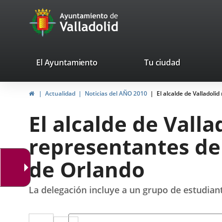
Portal
Jump to content
avaTop
Web
del
Ayuntamiento
valladolid.es
El Ayuntamiento
Tu ciudad
de
Home
Actualidad
Noticias del AÑO 2010
El alcalde de Valladol
Valladolid
El alcalde de Vall
representantes de
de Orlando
La delegación incluye a un grupo de estudiant
Twitter
Enlace