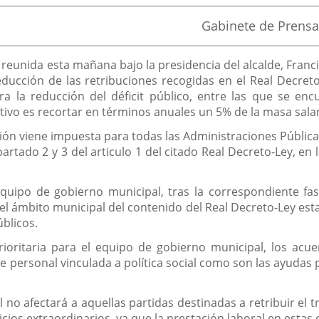
Fuente
Gabinete de Prensa
de
la
noticia
eunida esta mañana bajo la presidencia del alcalde, Francis
ducción de las retribuciones recogidas en el Real Decret
 la reducción del déficit público, entre las que se encu
tivo es recortar en términos anuales un 5% de la masa salar
ión viene impuesta para todas las Administraciones Públicas
artado 2 y 3 del articulo 1 del citado Real Decreto-Ley, en 
uipo de gobierno municipal, tras la correspondiente fas
el ámbito municipal del contenido del Real Decreto-Ley esta
úblicos.
prioritaria para el equipo de gobierno municipal, los ac
 personal vinculada a política social como son las ayudas p
 no afectará a aquellas partidas destinadas a retribuir el 
icios extraordinarios, ya que la prestación laboral en esta