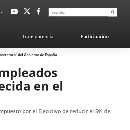
avaHeaderSocial
Link
Link
Link
Search
to
Search
to
to
to
external
external
external
application.
application.
application.
nk
Transparencia
Participación
ternal
"decretazo" del Gobierno de España
plication.
empleados
ecida en el
mpuesto por el Ejecutivo de reducir el 5% de