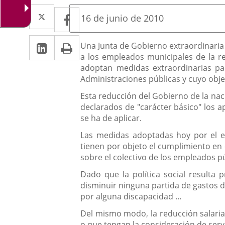
Twitter
Enlace
Facebook
Enlace
Fecha
16 de junio de 2010
de
a
a
la
Linkedin
Enlace
Print
una
Descripción
noticia
Una Junta de Gobierno extraordinaria r
una
a los empleados municipales de la re
a
aplicación
aplicación
adoptan medidas extraordinarias para
una
externa.
Administraciones públicas y cuyo obje
externa.
aplicación
Esta reducción del Gobierno de la nac
declarados de "carácter básico" los ap
externa.
se ha de aplicar.
Las medidas adoptadas hoy por el eq
tienen por objeto el cumplimiento en 
sobre el colectivo de los empleados p
Dado que la política social resulta 
disminuir ninguna partida de gastos de
por alguna discapacidad ...
Del mismo modo, la reducción salarial
o que tengan la consideración de serv