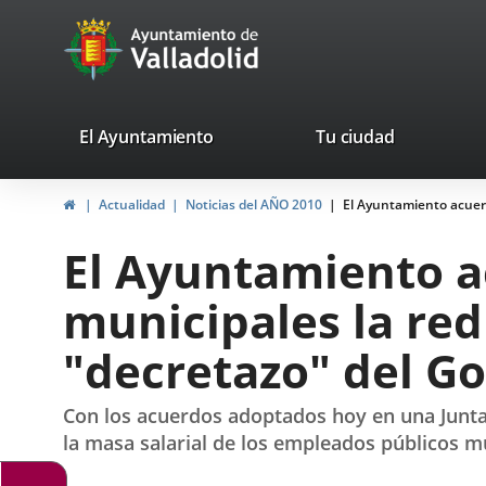
Portal
Jump to content
avaTop
Web
del
Ayuntamiento
valladolid.es
El Ayuntamiento
Tu ciudad
de
Home
Actualidad
Noticias del AÑO 2010
El Ayuntamiento acuerd
Valladolid
El Ayuntamiento a
municipales la red
"decretazo" del G
Con los acuerdos adoptados hoy en una Junta 
la masa salarial de los empleados públicos m