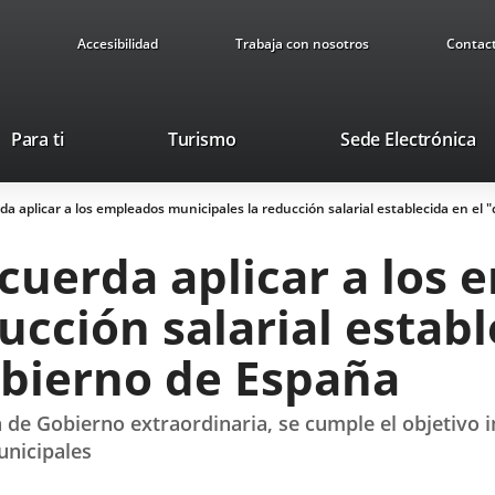
Accesibilidad
Trabaja con nosotros
Contac
This
Li
Para ti
Turismo
Sede Electrónica
link
to
will
ex
a aplicar a los empleados municipales la reducción salarial establecida en el 
open
ap
in
cuerda aplicar a los 
a
pop-
ucción salarial establ
up
window.
obierno de España
de Gobierno extraordinaria, se cumple el objetivo i
unicipales