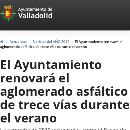
Portal
Jump to content
Web
del
Ayuntamiento
Home
Actualidad
Noticias del AÑO 2010
El Ayuntamiento renovará el
aglomerado asfáltico de trece vías durante el verano
de
El Ayuntamiento
Valladolid
renovará el
aglomerado asfáltico
de trece vías durante
el verano
La campaña de 2010 incluye vías como el Paseo de