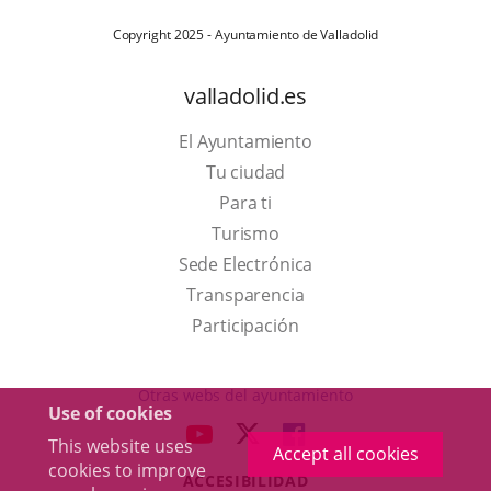
Copyright 2025 - Ayuntamiento de Valladolid
valladolid.es
El Ayuntamiento
Tu ciudad
Para ti
This
Turismo
link
Link
Sede Electrónica
will
to
Transparencia
open
external
Participación
in
application.
a
Otras webs del ayuntamiento
Use of cookies
pop-
aderSocial
LINK
LINK
LINK
This website uses
up
Accept all cookies
TO
TO
TO
cookies to improve
window.
ACCESIBILIDAD
EXTERNAL
EXTERNAL
EXTERNAL