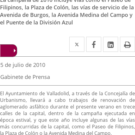
Filipinos, la Plaza de Colón, las vías de servicio de la
Avenida de Burgos, la Avenida Medina del Campo y
el Puente de la División Azul
Twitter
Enlace
Facebook
Enlace
Linked
Enlace
P
a
a
a
una
una
una
Fecha
5 de julio de 2010
de
aplicación
aplicación
aplica
la
Fuente
Gabinete de Prensa
noticia
externa.
externa.
extern
de
la
Descripción
noticia
El Ayuntamiento de Valladolid, a través de la Concejalía de
Urbanismo, llevará a cabo trabajos de renovación de
aglomerado asfáltico durante el presente verano en trece
calles de la capital, dentro de la campaña ejecutada en
época estival, y que este año incluye algunas de las vías
más concurridas de la capital, como el Paseo de Filipinos,
la Plaza de Colón o la Avenida Medina del Campo.