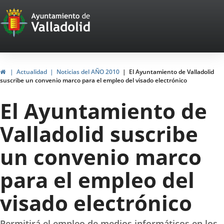
Portal
Jump to content
Web
del
Ayuntamiento
Home
Actualidad
Noticias del AÑO 2010
El Ayuntamiento de Valladolid
suscribe un convenio marco para el empleo del visado electrónico
de
El Ayuntamiento de
Valladolid
Valladolid suscribe
un convenio marco
para el empleo del
visado electrónico
Permitirá el empleo de medios informáticos en los