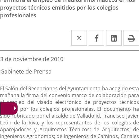
proyectos técnicos emitidos por los colegios
profesionales
Twitter
Enlace
Facebook
Enlace
Linked
Enlace
P
a
a
a
una
una
una
Fecha
3 de noviembre de 2010
de
aplicación
aplicación
aplica
la
Fuente
Gabinete de Prensa
noticia
externa.
externa.
extern
de
la
Descripción
noticia
El Salón del Recepciones del Ayuntamiento ha acogido esta
mañana la firma del convenio marco de colaboración para
el empleo del visado electrónico de proyectos técnicos
emitido por los colegios profesionales. El documento ha
sido rubricado por el alcalde de Valladolid, Francisco Javier
León de la Riva; y los representantes de los colegios de
Aparejadores y Arquitectos Técnicos; de Arquitectos; de
Ingenieros Agrónomos; de Ingenieros de Caminos, Canales