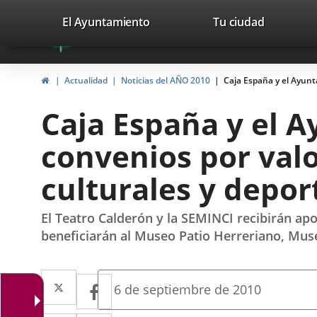
Portal
Jump to content
valladolid.es
El Ayuntamiento
Tu ciudad
avaTop
Web
del
Home
Actualidad
Noticias del AÑO 2010
Caja España y el Ayunt
Ayuntamiento
Caja España y el A
de
convenios por valo
Valladolid
culturales y depor
El Teatro Calderón y la SEMINCI recibirán apo
beneficiarán al Museo Patio Herreriano, Mus
Twitter
Enlace
Facebook
Enlace
Fecha
6 de septiembre de 2010
de
a
a
la