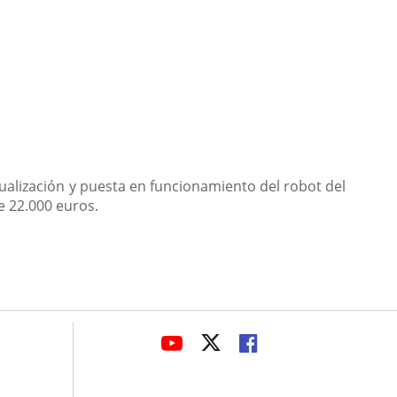
tualización y puesta en funcionamiento del robot del
e 22.000 euros.
avaHeaderSocial
LINK
LINK
LINK
TO
TO
TO
EXTERNAL
EXTERNAL
EXTERNAL