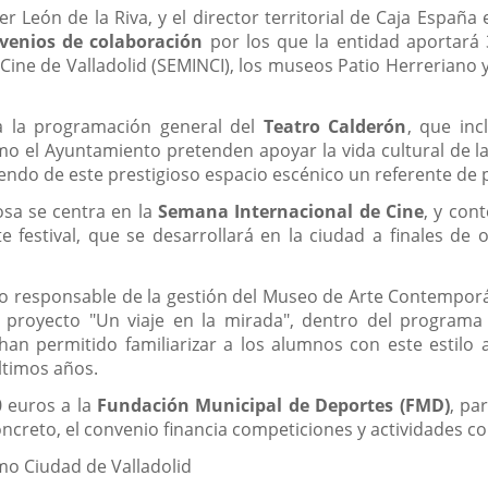
noticia
vier León de la Riva, y el director territorial de Caja Españ
venios de colaboración
por los que la entidad aportará 
Cine de Valladolid (SEMINCI), los museos Patio Herreriano y
a la programación general del
Teatro Calderón
, que inc
mo el Ayuntamiento pretenden apoyar la vida cultural de l
ciendo de este prestigioso espacio escénico un referente d
sa se centra en la
Semana Internacional de Cine
, y con
e festival, que se desarrollará en la ciudad a finales de o
o responsable de la gestión del Museo de Arte Contemporá
l proyecto "Un viaje en la mirada", dentro del programa 
han permitido familiarizar a los alumnos con este estilo a
ltimos años.
 euros a la
Fundación Municipal de Deportes (FMD)
, pa
oncreto, el convenio financia competiciones y actividades c
smo Ciudad de Valladolid