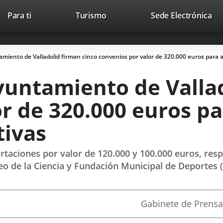
This
Li
Para ti
Turismo
Sede Electrónica
Accesibilidad
Trabaja con nosotros
Contac
link
to
will
ext
open
app
amiento de Valladolid firman cinco convenios por valor de 320.000 euros para a
in
a
yuntamiento de Valla
pop-
up
r de 320.000 euros pa
window.
tivas
rtaciones por valor de 120.000 y 100.000 euros, res
eo de la Ciencia y Fundación Municipal de Deportes
Fuente
Gabinete de Prensa
de
la