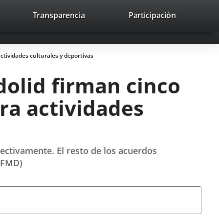
nk
Transparencia
Participación
avaHeaderSocial
Link
Link
Link
Search
to
Search
to
to
to
ernal
external
external
external
lication.
application.
application.
application.
ctividades culturales y deportivas
dolid firman cinco
ra actividades
pectivamente. El resto de los acuerdos
 (FMD)