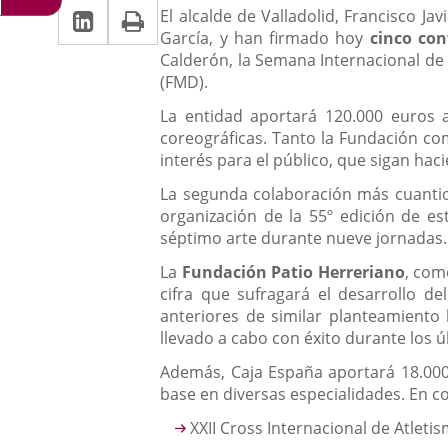
Linkedin
Enlace
Print
una
Descripción
noticia
El alcalde de Valladolid, Francisco Ja
una
García, y han firmado hoy
cinco con
a
aplicación
aplicación
Calderón, la Semana Internacional de 
una
externa.
(FMD).
externa.
aplicación
La entidad aportará 120.000 euros 
coreográficas. Tanto la Fundación co
externa.
interés para el público, que sigan ha
La segunda colaboración más cuantio
organización de la 55º edición de est
séptimo arte durante nueve jornadas.
La
Fundación Patio Herreriano
, com
cifra que sufragará el desarrollo de
anteriores de similar planteamiento 
llevado a cabo con éxito durante los ú
Además, Caja España aportará 18.000
base en diversas especialidades. En c
XXII Cross Internacional de Atleti