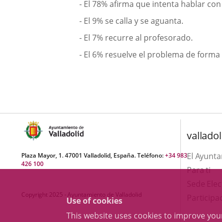
- El 78% afirma que intenta hablar con é
- El 9% se calla y se aguanta.
- El 7% recurre al profesorado.
- El 6% resuelve el problema de forma 
valladol
El Ayunt
Plaza Mayor, 1. 47001 Valladolid, España. Teléfono:
+34 983
426 100
Para ti
Sede Elec
Copyright 2025 - Ayuntamiento de Valladolid
Participa
Use of cookies
This website uses cookies to improve yo