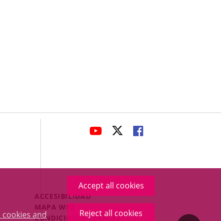
avaHeaderSocial
LINK
LINK
LINK
TO
TO
TO
EXTERNAL
EXTERNAL
EXTERNAL
APPLICATION.
APPLICATION.
APPLICATION.
Accept all cookies
Menú
ACCESIBILIDAD
Legal
MAPA WEB
Reject all cookies
 cookies and
Footer
CONDICIONES LEGALES