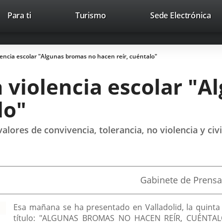
This
Li
Para ti
Turismo
Sede Electrónica
Accesibilidad
Trabaja con nosotros
Contac
link
to
will
ext
open
app
encia escolar "Algunas bromas no hacen reír, cuéntalo"
in
a
 violencia escolar "
pop-
up
lo"
window.
lores de convivencia, tolerancia, no violencia y civ
Fuente
Gabinete de Prensa
de
la
noticia
Esa mañana se ha presentado en Valladolid, la quinta
título: "ALGUNAS BROMAS NO HACEN REÍR, CUÉNTALO".