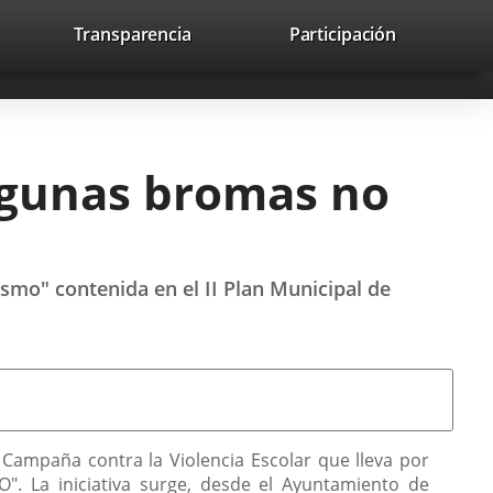
nk
Transparencia
Participación
avaHeaderSocial
Link
Link
Link
Search
to
Search
to
to
to
ernal
external
external
external
lication.
application.
application.
application.
Algunas bromas no
ismo" contenida en el II Plan Municipal de
 Campaña contra la Violencia Escolar que lleva por
 La iniciativa surge, desde el Ayuntamiento de