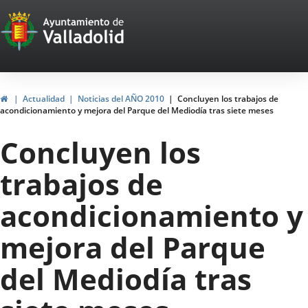
Portal
Jump to content
Web
del
Ayuntamiento
Home
Actualidad
Noticias del AÑO 2010
Concluyen los trabajos de
acondicionamiento y mejora del Parque del Mediodía tras siete meses
de
Concluyen los
Valladolid
trabajos de
acondicionamiento y
mejora del Parque
del Mediodía tras