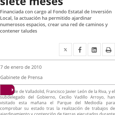
siete meses
Financiada con cargo al Fondo Estatal de Inversión
Local, la actuación ha permitido ajardinar
numerosos espacios, crear una red de caminos y
contener taludes
Twitter
Enlace
Facebook
Enlace
Linked
Enlace
P
a
a
a
una
una
una
Fecha
7 de enero de 2010
de
aplicación
aplicación
aplica
la
Fuente
Gabinete de Prensa
noticia
externa.
externa.
extern
de
la
Descripción
noticia
El alcalde de Valladolid, Francisco Javier León de la Riva, y el
subdelegado del Gobierno, Cecilio Vadillo Arroyo, han
visitado esta mañana el Parque del Mediodía para
comprobar su estado tras la realización de trabajos de
ajardinamiento y contención de tierras ejecutados durante