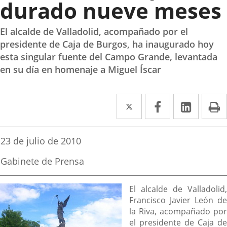
durado nueve meses
El alcalde de Valladolid, acompañado por el
presidente de Caja de Burgos, ha inaugurado hoy
esta singular fuente del Campo Grande, levantada
en su día en homenaje a Miguel Íscar
Twitter
Enlace
Facebook
Enlace
Linked
Enlace
P
a
a
a
una
una
una
Fecha
23 de julio de 2010
de
aplicación
aplicación
aplica
la
Fuente
Gabinete de Prensa
noticia
externa.
externa.
extern
de
la
Descripción
noticia
El alcalde de Valladolid,
Francisco Javier León de
la Riva, acompañado por
el presidente de Caja de