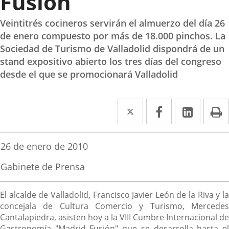
Fusión
Veintitrés cocineros servirán el almuerzo del día 26
de enero compuesto por más de 18.000 pinchos. La
Sociedad de Turismo de Valladolid dispondrá de un
stand expositivo abierto los tres días del congreso
desde el que se promocionará Valladolid
Twitter
Enlace
Facebook
Enlace
Linked
Enlace
P
a
a
a
una
una
una
Fecha
26 de enero de 2010
de
aplicación
aplicación
aplica
la
Fuente
Gabinete de Prensa
noticia
externa.
externa.
extern
de
la
Descripción
noticia
El alcalde de Valladolid, Francisco Javier León de la Riva y la
concejala de Cultura Comercio y Turismo, Mercedes
Cantalapiedra, asisten hoy a la VIII Cumbre Internacional de
Gastronomía "Madrid Fusión" que se desarrolla hasta el