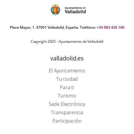
Plaza Mayor, 1. 47001 Valladolid, España. Teléfono:
+34 983 426 100
Copyright 2025 - Ayuntamiento de Valladolid
valladolid.es
El Ayuntamiento
Tu ciudad
Para ti
This
Turismo
link
Link
Sede Electrónica
will
to
Transparencia
open
external
Participación
in
application.