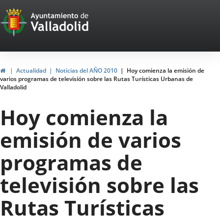
Portal
Jump to content
Web
del
Ayuntamiento
Home
Actualidad
Noticias del AÑO 2010
Hoy comienza la emisión de
varios programas de televisión sobre las Rutas Turísticas Urbanas de
de
Valladolid
Valladolid
Hoy comienza la
emisión de varios
programas de
televisión sobre las
Rutas Turísticas