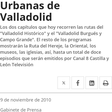
Urbanas de
Valladolid
Los dos capítulos que hoy recorren las rutas del
"Valladolid Histórico" y el "Valladolid Burgués y
Campo Grande". El resto de los programas
mostrarán la Ruta del Hereje, la Oriental, los
museos, las iglesias, así, hasta un total de doce
episodios que serán emitidos por Canal 8 Castilla y
León Televisión
Twitter
Enlace
Facebook
Enlace
Linked
Enlace
P
a
a
a
una
una
una
Fecha
9 de noviembre de 2010
de
aplicación
aplicación
aplica
la
Fuente
Gabinete de Prensa