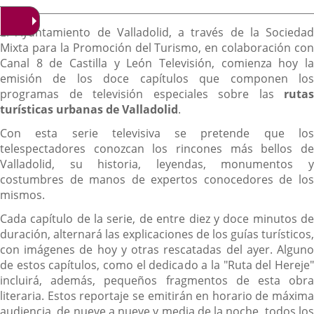
noticia
externa.
externa.
extern
de
la
Descripción
noticia
El Ayuntamiento de Valladolid, a través de la Sociedad
Mixta para la Promoción del Turismo, en colaboración con
Canal 8 de Castilla y León Televisión, comienza hoy la
emisión de los doce capítulos que componen los
programas de televisión especiales sobre las
rutas
turísticas urbanas de Valladolid
.
Con esta serie televisiva se pretende que los
telespectadores conozcan los rincones más bellos de
Valladolid, su historia, leyendas, monumentos y
costumbres de manos de expertos conocedores de los
mismos.
Cada capítulo de la serie, de entre diez y doce minutos de
duración, alternará las explicaciones de los guías turísticos,
con imágenes de hoy y otras rescatadas del ayer. Alguno
de estos capítulos, como el dedicado a la "Ruta del Hereje"
incluirá, además, pequeños fragmentos de esta obra
literaria. Estos reportaje se emitirán en horario de máxima
audiencia, de nueve a nueve y media de la noche, todos los