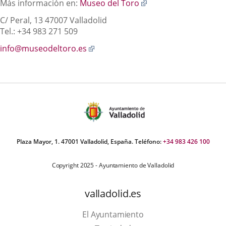
Enlace
Más información en:
Museo del Toro
a
C/ Peral, 13
47007 Valladolid
una
Tel.: +34 983 271 509
aplicación
externa.
Enlace
info@museodeltoro.es
a
una
aplicación
externa.
Plaza Mayor, 1. 47001 Valladolid, España. Teléfono:
+34 983 426 100
Copyright 2025 - Ayuntamiento de Valladolid
valladolid.es
El Ayuntamiento