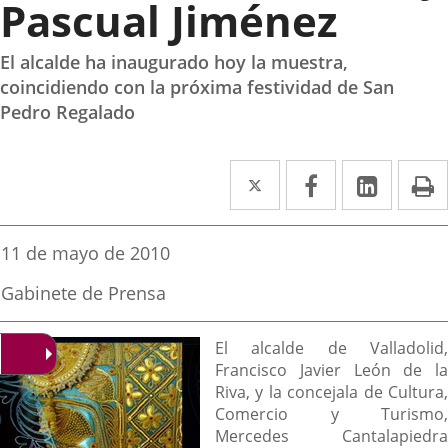
Pascual Jiménez
El alcalde ha inaugurado hoy la muestra,
coincidiendo con la próxima festividad de San
Pedro Regalado
Twitter
Enlace
Facebook
Enlace
Linked
Enlace
P
a
a
a
una
una
una
Fecha
11 de mayo de 2010
de
aplicación
aplicación
aplica
la
Fuente
Gabinete de Prensa
noticia
externa.
externa.
extern
de
la
Descripción
noticia
El alcalde de Valladolid,
Francisco Javier León de la
Riva, y la concejala de Cultura,
Comercio y Turismo,
Mercedes Cantalapiedra