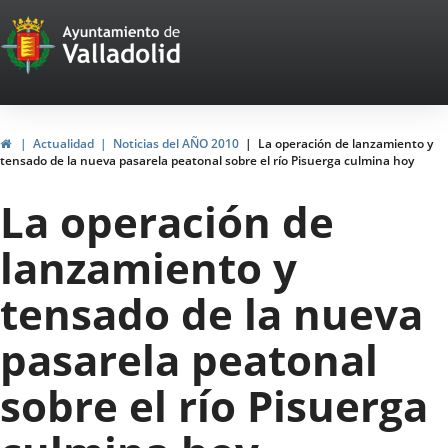
Portal
Jump to content
Web
del
Ayuntamiento
Home
Actualidad
Noticias del AÑO 2010
La operación de lanzamiento y
tensado de la nueva pasarela peatonal sobre el río Pisuerga culmina hoy
de
La operación de
Valladolid
lanzamiento y
tensado de la nueva
pasarela peatonal
sobre el río Pisuerga