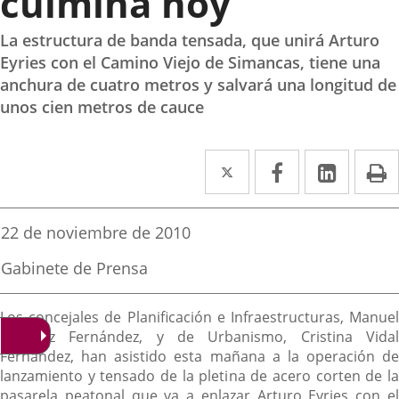
culmina hoy
La estructura de banda tensada, que unirá Arturo
Eyries con el Camino Viejo de Simancas, tiene una
anchura de cuatro metros y salvará una longitud de
unos cien metros de cauce
Twitter
Enlace
Facebook
Enlace
Linked
Enlace
P
a
a
a
una
una
una
Fecha
22 de noviembre de 2010
de
aplicación
aplicación
aplica
la
Fuente
Gabinete de Prensa
noticia
externa.
externa.
extern
de
la
Descripción
noticia
Los concejales de Planificación e Infraestructuras, Manuel
Sánchez Fernández, y de Urbanismo, Cristina Vidal
Fernández, han asistido esta mañana a la operación de
lanzamiento y tensado de la pletina de acero corten de la
pasarela peatonal que va a enlazar Arturo Eyries con el