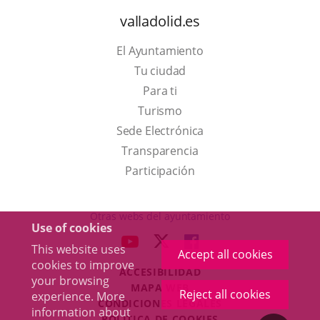
valladolid.es
El Ayuntamiento
Tu ciudad
Para ti
This
Turismo
link
Link
Sede Electrónica
will
to
Transparencia
open
external
Participación
in
application.
a
Otras webs del ayuntamiento
Use of cookies
pop-
aderSocial
LINK
LINK
LINK
This website uses
up
Accept all cookies
TO
TO
TO
cookies to improve
window.
ACCESIBILIDAD
EXTERNAL
EXTERNAL
EXTERNAL
your browsing
MAPA WEB
APPLICATION.
APPLICATION.
APPLICATION.
Reject all cookies
experience. More
r
CONDICIONES LEGALES
information about
POLÍTICA DE COOKIES