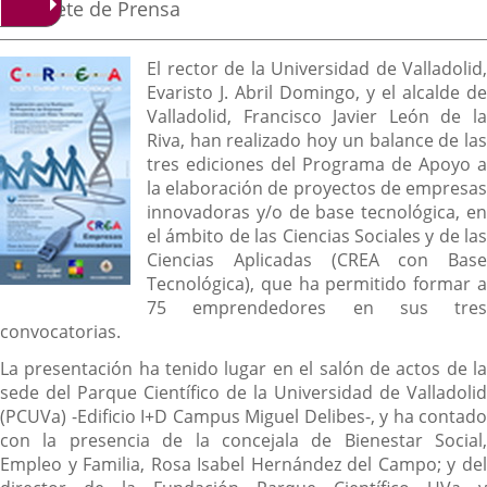
la
Fuente
Gabinete de Prensa
noticia
externa.
externa.
extern
de
la
Descripción
noticia
El rector de la Universidad de Valladolid,
Evaristo J. Abril Domingo, y el alcalde de
Valladolid, Francisco Javier León de la
Riva, han realizado hoy un balance de las
tres ediciones del Programa de Apoyo a
la elaboración de proyectos de empresas
innovadoras y/o de base tecnológica, en
el ámbito de las Ciencias Sociales y de las
Ciencias Aplicadas (CREA con Base
Tecnológica), que ha permitido formar a
75 emprendedores en sus tres
convocatorias.
La presentación ha tenido lugar en el salón de actos de la
sede del Parque Científico de la Universidad de Valladolid
(PCUVa) -Edificio I+D Campus Miguel Delibes-, y ha contado
con la presencia de la concejala de Bienestar Social,
Empleo y Familia, Rosa Isabel Hernández del Campo; y del