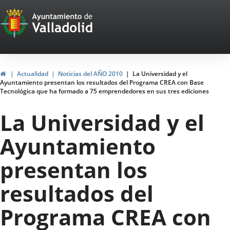
Portal
Jump to content
Web
del
Ayuntamiento
Home
Actualidad
Noticias del AÑO 2010
La Universidad y el
Ayuntamiento presentan los resultados del Programa CREA con Base
de
Tecnológica que ha formado a 75 emprendedores en sus tres ediciones
Valladolid
La Universidad y el
Ayuntamiento
presentan los
resultados del
Programa CREA con