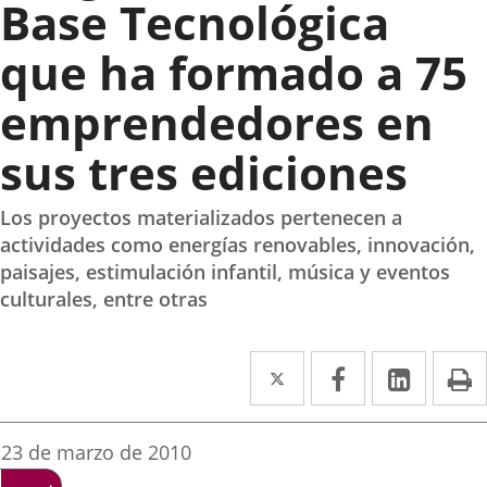
Base Tecnológica
que ha formado a 75
emprendedores en
sus tres ediciones
Los proyectos materializados pertenecen a
actividades como energías renovables, innovación,
paisajes, estimulación infantil, música y eventos
culturales, entre otras
Twitter
Enlace
Facebook
Enlace
Linked
Enlace
P
a
a
a
una
una
una
Fecha
23 de marzo de 2010
de
aplicación
aplicación
aplica