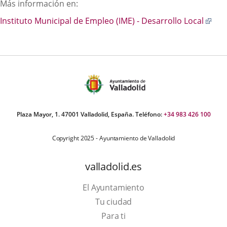
Más información en:
Enl
Instituto Municipal de Empleo (IME) - Desarrollo Local
a
una
apli
exte
Plaza Mayor, 1. 47001 Valladolid, España. Teléfono:
+34 983 426 100
Copyright 2025 - Ayuntamiento de Valladolid
valladolid.es
El Ayuntamiento
Tu ciudad
Para ti