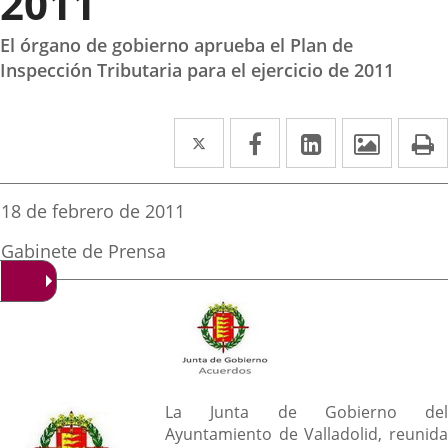
2011
El órgano de gobierno aprueba el Plan de
Inspección Tributaria para el ejercicio de 2011
Twitter
Enlace
Facebook
Enlace
Linkedin
Enlace
Image
P
a
a
a
una
una
una
Fecha
18 de febrero de 2011
de
aplicación
aplicación
aplicación
la
Fuente
Gabinete de Prensa
noticia
externa.
externa.
externa.
de
la
noticia
Descripción
La Junta de Gobierno del
Ayuntamiento de Valladolid, reunida