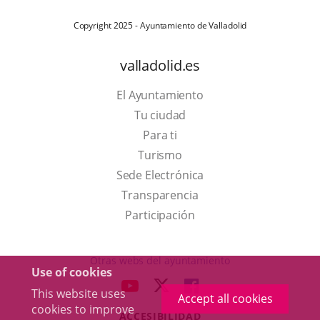
Copyright 2025 - Ayuntamiento de Valladolid
valladolid.es
El Ayuntamiento
Tu ciudad
Para ti
This
Turismo
link
Link
Sede Electrónica
will
to
Transparencia
open
external
Participación
in
application.
a
Otras webs del ayuntamiento
Use of cookies
pop-
aderSocial
LINK
LINK
LINK
This website uses
up
Accept all cookies
TO
TO
TO
cookies to improve
window.
ACCESIBILIDAD