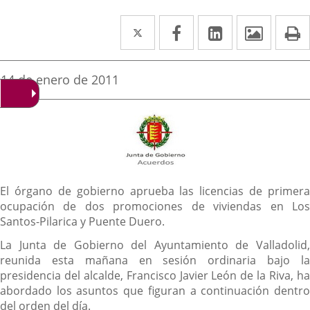
Twitter
Enlace
Facebook
Enlace
Linkedin
Enlace
Image
P
a
a
a
una
una
una
Fecha
14 de enero de 2011
de
aplicación
aplicación
aplicación
la
noticia
externa.
externa.
externa.
Descripción
El órgano de gobierno aprueba las licencias de primera
ocupación de dos promociones de viviendas en Los
Santos-Pilarica y Puente Duero.
La Junta de Gobierno del Ayuntamiento de Valladolid,
reunida esta mañana en sesión ordinaria bajo la
presidencia del alcalde, Francisco Javier León de la Riva, ha
abordado los asuntos que figuran a continuación dentro
del orden del día.