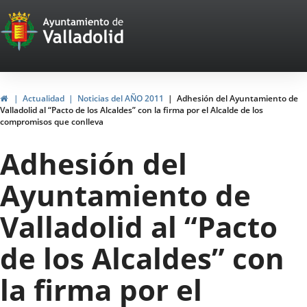
Portal
Jump to content
Web
del
Ayuntamiento
Home
Actualidad
Noticias del AÑO 2011
Adhesión del Ayuntamiento de
Valladolid al “Pacto de los Alcaldes” con la firma por el Alcalde de los
de
compromisos que conlleva
Valladolid
Adhesión del
Ayuntamiento de
Valladolid al “Pacto
de los Alcaldes” con
la firma por el