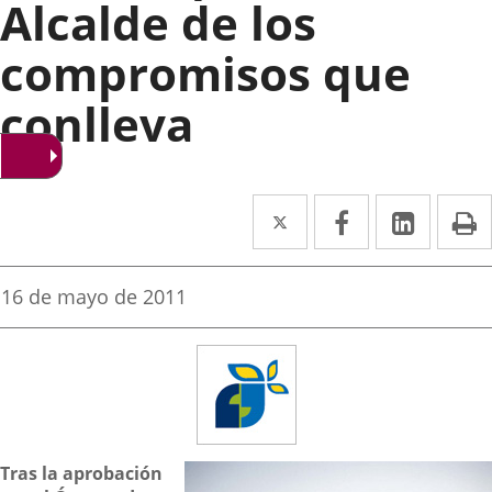
Alcalde de los
compromisos que
conlleva
Twitter
Enlace
Facebook
Enlace
Linked
Enlace
P
a
a
a
una
una
una
Fecha
16 de mayo de 2011
de
aplicación
aplicación
aplica
la
noticia
externa.
externa.
extern
Descripción
Tras la aprobación