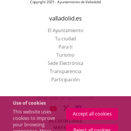
Copyright 2025 - Ayuntamiento de Valladolid
valladolid.es
El Ayuntamiento
Tu ciudad
Para ti
This
Turismo
link
Link
Sede Electrónica
will
to
Transparencia
open
external
Participación
in
application.
a
Otras webs del ayuntamiento
Use of cookies
pop-
aderSocial
LINK
LINK
LINK
This website uses
up
Accept all cookies
TO
TO
TO
cookies to improve
window.
ACCESIBILIDAD
EXTERNAL
EXTERNAL
EXTERNAL
your browsing
MAPA WEB
APPLICATION.
APPLICATION.
APPLICATION.
Reject all cookies