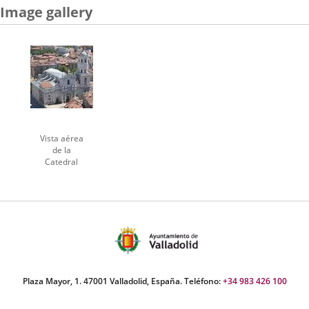
Image gallery
una
una
una
aplicación
aplicación
aplicación
externa.
externa.
externa.
Vista aérea
de la
Catedral
Plaza Mayor, 1. 47001 Valladolid, España. Teléfono:
+34 983 426 100