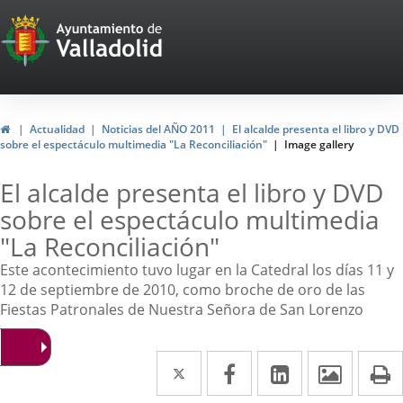
Portal
Web
del
Ayuntamiento
Home
Actualidad
Noticias del AÑO 2011
El alcalde presenta el libro y DVD
sobre el espectáculo multimedia "La Reconciliación"
Image gallery
de
Valladolid
El alcalde presenta el libro y DVD
sobre el espectáculo multimedia
"La Reconciliación"
Este acontecimiento tuvo lugar en la Catedral los días 11 y
12 de septiembre de 2010, como broche de oro de las
Fiestas Patronales de Nuestra Señora de San Lorenzo
Twitter
Enlace
Facebook
Enlace
Linkedin
Enlace
Image
P
a
a
a