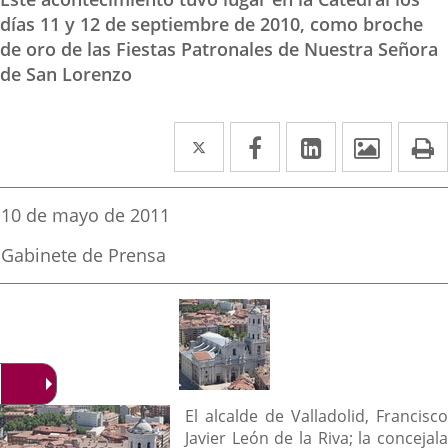
días 11 y 12 de septiembre de 2010, como broche
de oro de las Fiestas Patronales de Nuestra Señora
de San Lorenzo
Twitter
Enlace
Facebook
Enlace
Linkedin
Enlace
Image
P
a
a
a
una
una
una
Fecha
10 de mayo de 2011
de
aplicación
aplicación
aplicación
la
Fuente
Gabinete de Prensa
noticia
externa.
externa.
externa.
de
la
noticia
Descripción
El alcalde de Valladolid, Francisco
Javier León de la Riva; la concejala