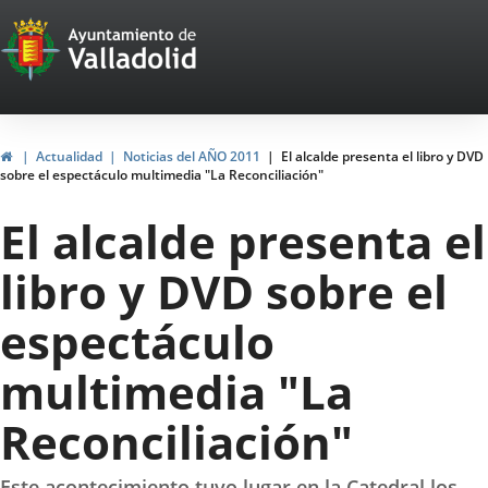
Portal
Jump to content
Web
del
Ayuntamiento
Home
Actualidad
Noticias del AÑO 2011
El alcalde presenta el libro y DVD
sobre el espectáculo multimedia "La Reconciliación"
de
El alcalde presenta el
Valladolid
libro y DVD sobre el
espectáculo
multimedia "La
Reconciliación"
Este acontecimiento tuvo lugar en la Catedral los