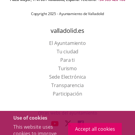
Copyright 2025 - Ayuntamiento de Valladolid
valladolid.es
El Ayuntamiento
Tu ciudad
Para ti
This
Turismo
link
Link
Sede Electrónica
will
to
Transparencia
open
external
Participación
in
application.
a
Otras webs del ayuntamiento
Use of cookies
pop-
aderSocial
LINK
LINK
LINK
This website uses
up
Accept all cookies
TO
TO
TO
cookies to improve