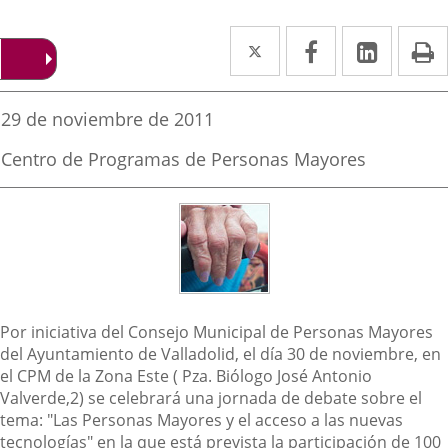
Twitter
Enlace
Facebook
Enlace
Linked
Enlace
P
a
a
a
una
una
una
Fecha
29 de noviembre de 2011
de
aplicación
aplicación
aplica
la
Fuente
Centro de Programas de Personas Mayores
noticia
externa.
externa.
extern
de
la
noticia
Descripción
Por iniciativa del Consejo Municipal de Personas Mayores
del Ayuntamiento de Valladolid, el día 30 de noviembre, en
el CPM de la Zona Este ( Pza. Biólogo José Antonio
Valverde,2) se celebrará una jornada de debate sobre el
tema: "Las Personas Mayores y el acceso a las nuevas
tecnologías" en la que está prevista la participación de 100